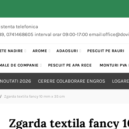
stenta telefonica
89, 0741468605 interval orar 09:00-17:00 email:office@dov
ETE NADIRE
AROME
ADAOSURI
PESCUIT PE RAURI
MALE DE COMPANIE
PESCUIT PE APA RECE
MONTURI PVA
NOUTATI 2026
CERERE COLABORARE ENGROS
LOGARE
Zgarda textila fancy 10 mm x 35 cm
Zgarda textila fancy