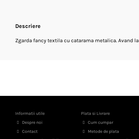
Descriere
Zgarda fancy textila cu catarama metalica. Avand la
Informatii utile
Plata si Livrare
Despre noi
Cum cumpar
Contact
Metode de plata