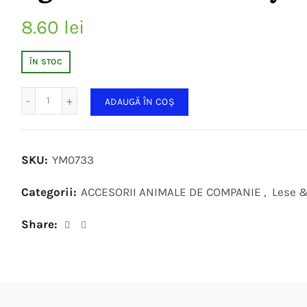
8.60
lei
ÎN STOC
Cantitate
ADAUGĂ ÎN COȘ
SKU:
YM0733
Categorii:
ACCESORII ANIMALE DE COMPANIE
,
Lese &
Share