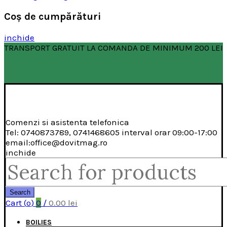
Coş de cumpărături
inchide
TRANSPORT GRATUIT LA COMANDA DE MINIMUM 200 LEI
Comenzi si asistenta telefonica
Tel: 0740873789, 0741468605 interval orar 09:00-17:00
email:office@dovitmag.ro
inchide
Search
for:
Search
Cart (
o
)
0
/
0.00
lei
BOILIES