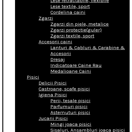
Lese retractabile, flexibile
Lese textile, sport
Cordelina caini
Zgarzi
Zgarzi din piele, metalice
Zgarzi protectie(guler)
Zgarzi textile, sport
Accesorii caini
Lanturi & Cabluri & Carabine &
Accesorii
Dresaj
Indicatoare Caine Rau
Medalioane Caini
Pisici
Delicii Pisici
Castroane, scafe pisici
Igiena Pisici
Perii, tesale pisici
Parfumuri pisici
Asternuturi pisici
Jucarii Pisici
Mingi joaca pisici
Sisaluri, Ansambluri joaca pisici