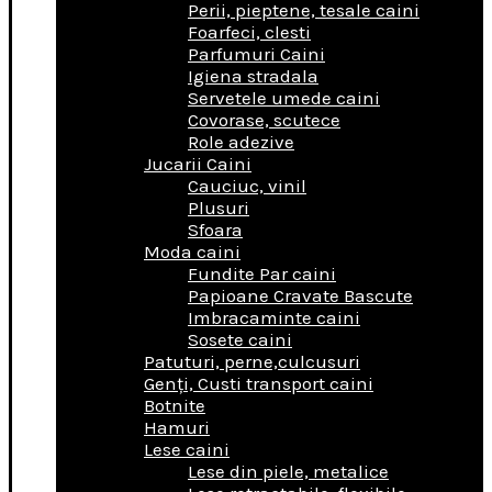
Perii, pieptene, tesale caini
Foarfeci, clesti
Parfumuri Caini
Igiena stradala
Servetele umede caini
Covorase, scutece
Role adezive
Jucarii Caini
Cauciuc, vinil
Plusuri
Sfoara
Moda caini
Fundite Par caini
Papioane Cravate Bascute
Imbracaminte caini
Sosete caini
Patuturi, perne,culcusuri
Genţi, Custi transport caini
Botnite
Hamuri
Lese caini
Lese din piele, metalice