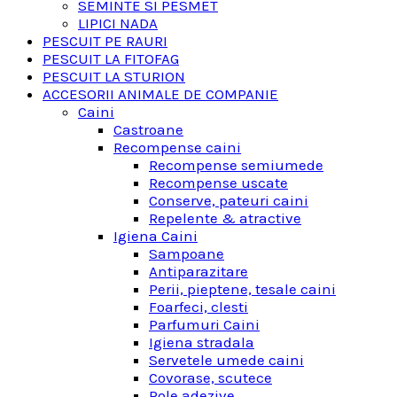
SEMINTE SI PESMET
LIPICI NADA
PESCUIT PE RAURI
PESCUIT LA FITOFAG
PESCUIT LA STURION
ACCESORII ANIMALE DE COMPANIE
Caini
Castroane
Recompense caini
Recompense semiumede
Recompense uscate
Conserve, pateuri caini
Repelente & atractive
Igiena Caini
Sampoane
Antiparazitare
Perii, pieptene, tesale caini
Foarfeci, clesti
Parfumuri Caini
Igiena stradala
Servetele umede caini
Covorase, scutece
Role adezive