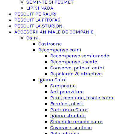
SEMINTE SI PESMET
LIPICI NADA
PESCUIT PE RAURI
PESCUIT LA FITOFAG
PESCUIT LA STURION
ACCESORII ANIMALE DE COMPANIE
Caini
Castroane
Recompense caini
Recompense semiumede
Recompense uscate
Conserve, pateuri caini
Repelente & atractive
Igiena Caini
Sampoane
Antiparazitare
Perii, pieptene, tesale caini
Foarfeci, clesti
Parfumuri Caini
Igiena stradala
Servetele umede caini
Covorase, scutece
Role adezive