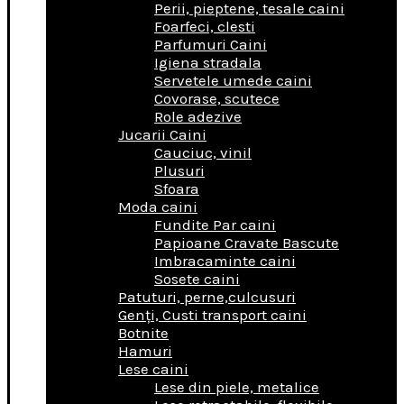
Perii, pieptene, tesale caini
Foarfeci, clesti
Parfumuri Caini
Igiena stradala
Servetele umede caini
Covorase, scutece
Role adezive
Jucarii Caini
Cauciuc, vinil
Plusuri
Sfoara
Moda caini
Fundite Par caini
Papioane Cravate Bascute
Imbracaminte caini
Sosete caini
Patuturi, perne,culcusuri
Genţi, Custi transport caini
Botnite
Hamuri
Lese caini
Lese din piele, metalice