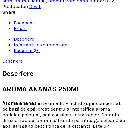
crap
,
aroma lichida
,
aromatizare nada
Brand:
DOVIT
Producator:
Dovit
Share
Facebook
Email
Descriere
Informații suplimentare
Recenzii (0)
Descriere
Descriere
AROMA ANANAS 250ML
Aroma ananas
este un aditiv lichid superconcentrat,
pe bază de apă, creat pentru a intensifica aroma
nadelor, peleților, boiliesurilor și semințelor. Datorită
difuziei rapide, aroma pătrunde pe întreaga coloană de
apă, atrăgând peștii țintă de la distanță. Este un