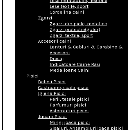
Lese retractabile, flexibile
Lese textile, sport
Cordelina caini
Zgarzi
Zgarzi din piele, metalice
Zgarzi protectie(guler)
Zgarzi textile, sport
Accesorii caini
Lanturi & Cabluri & Carabine &
Accesorii
Dresaj
Indicatoare Caine Rau
Medalioane Caini
Pisici
Delicii Pisici
Castroane, scafe pisici
Igiena Pisici
Perii, tesale pisici
Parfumuri pisici
Asternuturi pisici
Jucarii Pisici
Mingi joaca pisici
Sisaluri, Ansambluri joaca pisici