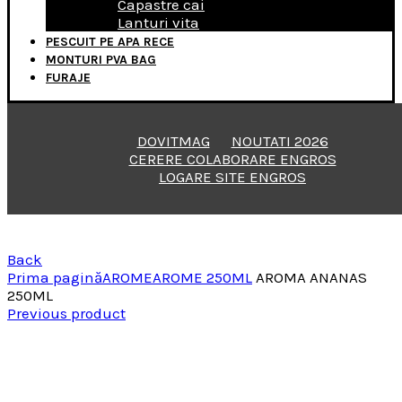
Capastre cai
Lanturi vita
PESCUIT PE APA RECE
MONTURI PVA BAG
FURAJE
DOVITMAG
NOUTATI 2026
CERERE COLABORARE ENGROS
LOGARE SITE ENGROS
Back
Prima pagină
AROME
AROME 250ML
AROMA ANANAS
250ML
Previous product