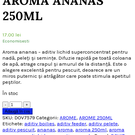
AROMA ANANAS
250ML
17.00
lei
Economisesti
Aroma ananas – aditiv lichid superconcentrat pentru
nadă, peleți și semințe. Difuzie rapidă pe toată coloana
de apă, atrage crapul și amurul de la distanță. Este o
alegere excelentă pentru pescuit, deoarece are un
miros puternic și atrăgător care poate stimula apetitul
peștilor.
În stoc
Cantitate
Adaugă în coș
SKU:
DOV7579
Categorii:
AROME
,
AROME 250ML
Etichete:
aditiv boilies
,
aditiv feeder
,
aditiv pelete
,
aditiv pescuit
,
ananas
,
aroma
,
aroma 250ml
,
aroma