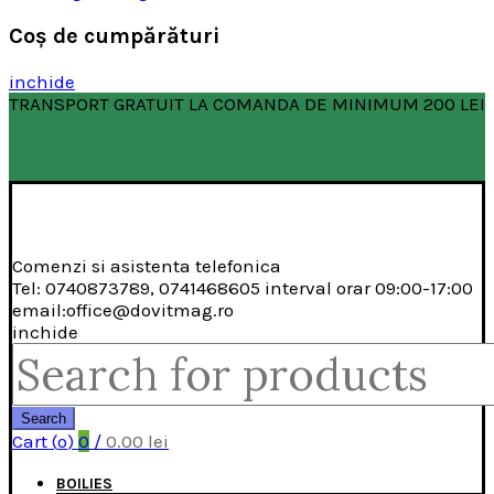
Coş de cumpărături
inchide
TRANSPORT GRATUIT LA COMANDA DE MINIMUM 200 LEI
Comenzi si asistenta telefonica
Tel: 0740873789, 0741468605 interval orar 09:00-17:00
email:office@dovitmag.ro
inchide
Search
for:
Search
Cart (
o
)
0
/
0.00
lei
BOILIES