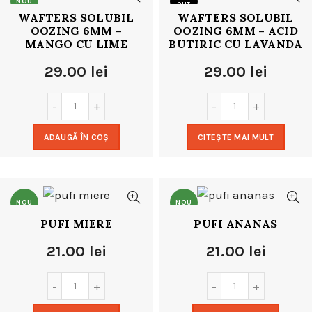
NOU
OUT
WAFTERS SOLUBIL
WAFTERS SOLUBIL
OOZING 6MM –
OOZING 6MM – ACID
NOU
MANGO CU LIME
BUTIRIC CU LAVANDA
29.00
lei
29.00
lei
ADAUGĂ ÎN COȘ
CITEȘTE MAI MULT
NOU
NOU
PUFI MIERE
PUFI ANANAS
21.00
lei
21.00
lei