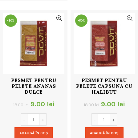
32.00 lei.
-50%
-50%
PESMET PENTRU
PESMET PENTRU
PELETE ANANAS
PELETE CAPSUNA CU
DULCE
HALIBUT
Prețul
Prețul
Prețul
Preț
9.00
lei
9.00
lei
18.00
lei
18.00
lei
inițial
curent
inițial
cur
a
este:
a
este
ADAUGĂ ÎN COȘ
ADAUGĂ ÎN COȘ
fost:
9.00 lei.
fost:
9.00