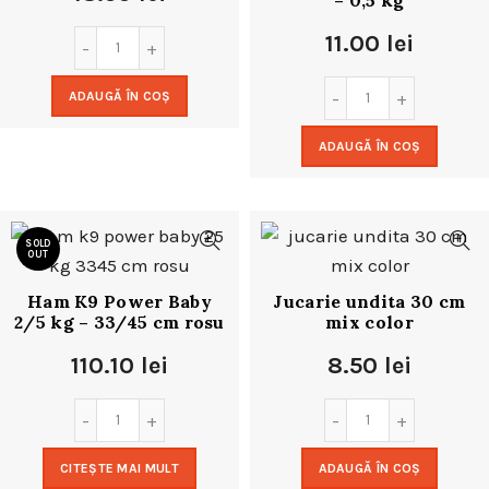
– 0,5 kg
11.00
lei
ADAUGĂ ÎN COȘ
ADAUGĂ ÎN COȘ
SOLD
OUT
Ham K9 Power Baby
Jucarie undita 30 cm
2/5 kg – 33/45 cm rosu
mix color
110.10
lei
8.50
lei
CITEȘTE MAI MULT
ADAUGĂ ÎN COȘ