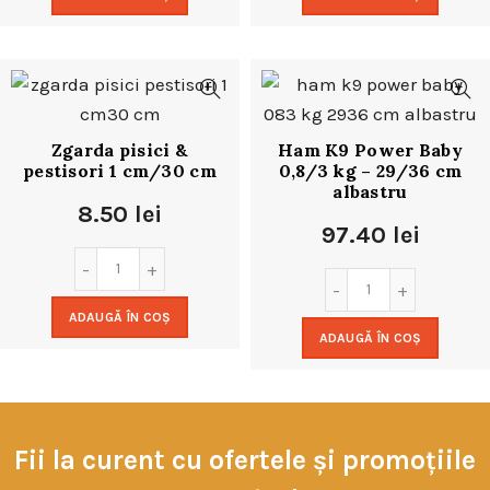
Zgarda pisici &
Ham K9 Power Baby
pestisori 1 cm/30 cm
0,8/3 kg – 29/36 cm
albastru
8.50
lei
97.40
lei
ADAUGĂ ÎN COȘ
ADAUGĂ ÎN COȘ
Fii la curent cu ofertele și promoțiile