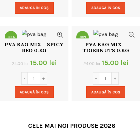
a
este:
a
este
ADAUGĂ ÎN COȘ
ADAUGĂ ÎN COȘ
fost:
15.00 lei.
fost:
15.0
24.00 lei.
24.00 lei.
-38%
-38%
PVA BAG MIX – SPICY
PVA BAG MIX –
RED 0.KG
TIGERNUTS 0.KG
Prețul
Prețul
Prețul
Pre
15.00
lei
15.00
lei
24.00
lei
24.00
lei
inițial
curent
inițial
cur
a
este:
a
este
ADAUGĂ ÎN COȘ
ADAUGĂ ÎN COȘ
fost:
15.00 lei.
fost:
15.0
24.00 lei.
24.00 lei.
CELE MAI NOI PRODUSE 2026