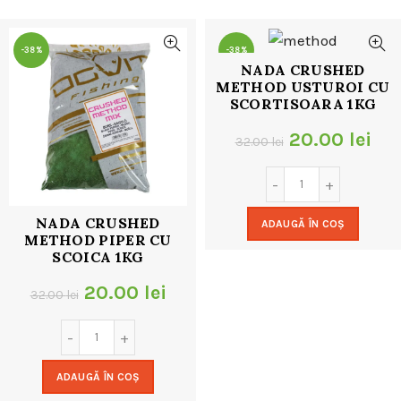
32.00 lei.
-38%
-38%
NADA CRUSHED
METHOD USTUROI CU
SCORTISOARA 1KG
Prețul
Pre
20.00
lei
32.00
lei
inițial
cur
a
est
NADA CRUSHED
ADAUGĂ ÎN COȘ
fost:
20.
METHOD PIPER CU
SCOICA 1KG
32.00 lei.
Prețul
Prețul
20.00
lei
32.00
lei
inițial
curent
a
este:
ADAUGĂ ÎN COȘ
fost:
20.00 lei.