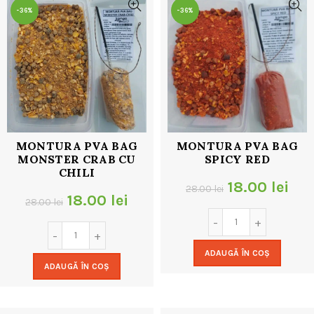
-36%
-36%
MONTURA PVA BAG
MONTURA PVA BAG
MONSTER CRAB CU
SPICY RED
CHILI
Prețul
Pre
18.00
lei
28.00
lei
Prețul
Prețul
18.00
lei
28.00
lei
inițial
cur
inițial
curent
a
est
a
este:
ADAUGĂ ÎN COȘ
fost:
18.
ADAUGĂ ÎN COȘ
fost:
18.00 lei.
28.00 lei.
28.00 lei.