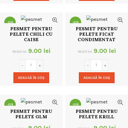
18.00 lei.
18.00 lei.
-50%
-50%
PESMET PENTRU
PESMET PENTRU
PELETE CHILI CU
PELETE FICAT
CAISE
CONDIMENTAT
Prețul
Prețul
Prețul
Preț
9.00
lei
9.00
lei
18.00
lei
18.00
lei
inițial
curent
inițial
cur
a
este:
a
este
ADAUGĂ ÎN COȘ
ADAUGĂ ÎN COȘ
fost:
9.00 lei.
fost:
9.00
18.00 lei.
18.00 lei.
-50%
-50%
PESMET PENTRU
PESMET PENTRU
PELETE GLM
PELETE KRILL
Prețul
Prețul
Prețul
Preț
9.00
lei
9.00
lei