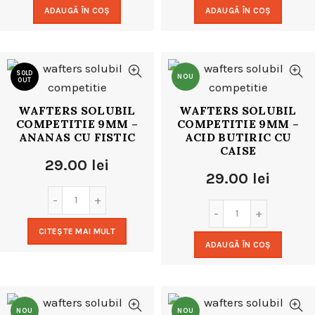
ADAUGĂ ÎN COȘ
ADAUGĂ ÎN COȘ
SOLD
NOU
OUT
WAFTERS SOLUBIL
WAFTERS SOLUBIL
NOU
COMPETITIE 9MM –
COMPETITIE 9MM –
ANANAS CU FISTIC
ACID BUTIRIC CU
CAISE
29.00
lei
29.00
lei
CITEȘTE MAI MULT
ADAUGĂ ÎN COȘ
NOU
NOU