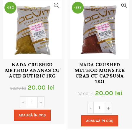
-38%
-38%
NADA CRUSHED
NADA CRUSHED
METHOD ANANAS CU
METHOD MONSTER
ACID BUTIRIC 1KG
CRAB CU CAPSUNA
1KG
Prețul
Prețul
20.00
lei
32.00
lei
Prețul
Pre
20.00
lei
32.00
lei
inițial
curent
inițial
cur
a
este:
a
est
ADAUGĂ ÎN COȘ
fost:
20.00 lei.
ADAUGĂ ÎN COȘ
fost:
20.
32.00 lei.