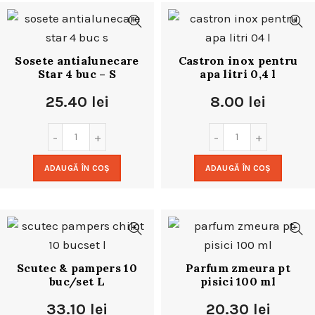
Sosete antialunecare
Castron inox pentru
Star 4 buc – S
apa litri 0,4 l
25.40
lei
8.00
lei
ADAUGĂ ÎN COȘ
ADAUGĂ ÎN COȘ
Scutec & pampers 10
Parfum zmeura pt
buc/set L
pisici 100 ml
33.10
lei
20.30
lei