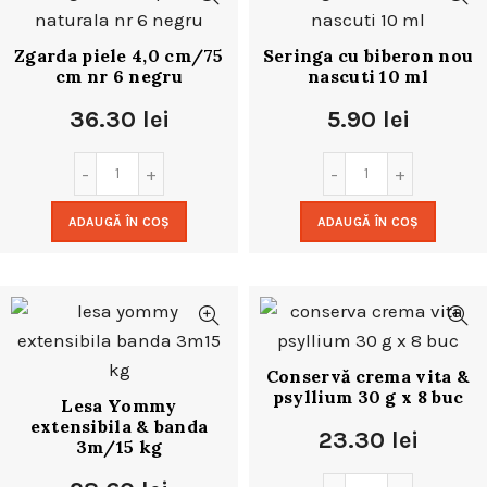
Zgarda piele 4,0 cm/75
Seringa cu biberon nou
cm nr 6 negru
nascuti 10 ml
36.30
lei
5.90
lei
ADAUGĂ ÎN COȘ
ADAUGĂ ÎN COȘ
Conservă crema vita &
psyllium 30 g x 8 buc
Lesa Yommy
extensibila & banda
23.30
lei
3m/15 kg