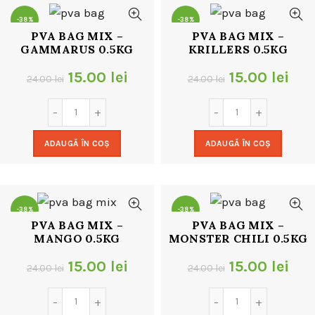
-38%
-38%
PVA BAG MIX –
PVA BAG MIX –
GAMMARUS 0.5KG
KRILLERS 0.5KG
Prețul
Prețul
Prețul
Pre
15.00
lei
15.00
lei
24.00
lei
24.00
lei
inițial
curent
inițial
cur
a
este:
a
este
ADAUGĂ ÎN COȘ
ADAUGĂ ÎN COȘ
fost:
15.00 lei.
fost:
15.0
24.00 lei.
24.00 lei.
-38%
-38%
PVA BAG MIX –
PVA BAG MIX –
MANGO 0.5KG
MONSTER CHILI 0.5KG
NOU
Prețul
Prețul
Prețul
Pre
15.00
lei
15.00
lei
24.00
lei
24.00
lei
inițial
curent
inițial
cur