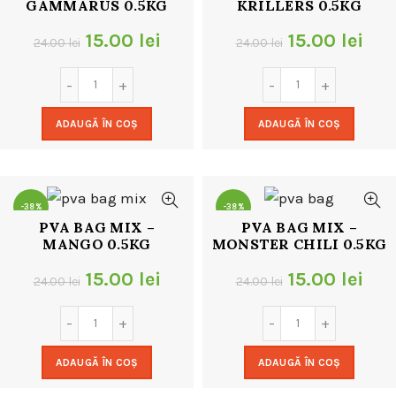
GAMMARUS 0.5KG
KRILLERS 0.5KG
Prețul
Prețul
Prețul
Pre
15.00
lei
15.00
lei
24.00
lei
24.00
lei
inițial
curent
inițial
cur
a
este:
a
este
ADAUGĂ ÎN COȘ
ADAUGĂ ÎN COȘ
fost:
15.00 lei.
fost:
15.0
24.00 lei.
24.00 lei.
-38%
-38%
PVA BAG MIX –
PVA BAG MIX –
MANGO 0.5KG
MONSTER CHILI 0.5KG
NOU
Prețul
Prețul
Prețul
Pre
15.00
lei
15.00
lei
24.00
lei
24.00
lei
inițial
curent
inițial
cur
a
este:
a
este
ADAUGĂ ÎN COȘ
ADAUGĂ ÎN COȘ
fost:
15.00 lei.
fost:
15.0