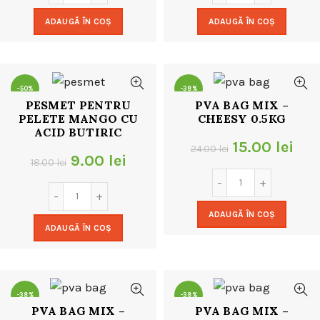
a
este:
a
este
ADAUGĂ ÎN COȘ
ADAUGĂ ÎN COȘ
fost:
9.00 lei.
fost:
9.00
18.00 lei.
18.00 lei.
-50%
-38%
PESMET PENTRU
PVA BAG MIX –
PELETE MANGO CU
CHEESY 0.5KG
ACID BUTIRIC
Prețul
Pre
15.00
lei
24.00
lei
Prețul
Prețul
9.00
lei
18.00
lei
inițial
cur
inițial
curent
a
este
a
este:
ADAUGĂ ÎN COȘ
fost:
15.0
ADAUGĂ ÎN COȘ
fost:
9.00 lei.
24.00 lei.
18.00 lei.
-38%
-38%
PVA BAG MIX –
PVA BAG MIX –