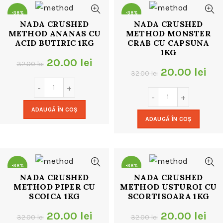
-38%
-38%
NADA CRUSHED
NADA CRUSHED
METHOD ANANAS CU
METHOD MONSTER
ACID BUTIRIC 1KG
CRAB CU CAPSUNA
1KG
Prețul
Prețul
20.00
lei
32.00
lei
Prețul
Pre
20.00
lei
32.00
lei
inițial
curent
inițial
cur
a
este:
a
est
ADAUGĂ ÎN COȘ
fost:
20.00 lei.
ADAUGĂ ÎN COȘ
fost:
20.
32.00 lei.
32.00 lei.
-38%
-38%
NADA CRUSHED
NADA CRUSHED
METHOD PIPER CU
METHOD USTUROI CU
SCOICA 1KG
SCORTISOARA 1KG
Prețul
Prețul
Prețul
Pre
20.00
lei
20.00
lei
32.00
lei
32.00
lei