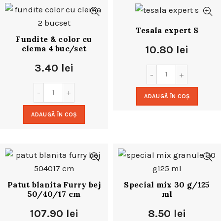
Tesala expert S
Fundite & color cu
clema 4 buc/set
10.80
lei
3.40
lei
ADAUGĂ ÎN COȘ
ADAUGĂ ÎN COȘ
Patut blanita Furry bej
Special mix 30 g/125
50/40/17 cm
ml
107.90
lei
8.50
lei