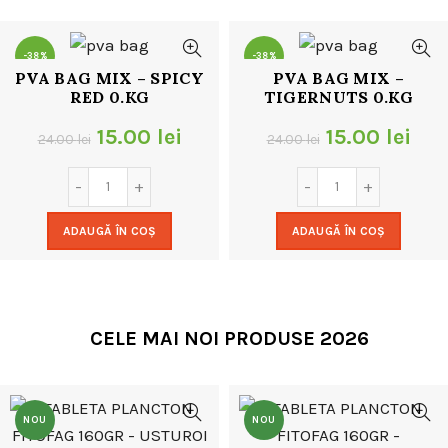
24.00 lei.
24.00 lei.
-38%
-38%
PVA BAG MIX – SPICY
PVA BAG MIX –
RED 0.KG
TIGERNUTS 0.KG
Prețul
Prețul
Prețul
Pre
15.00
lei
15.00
lei
24.00
lei
24.00
lei
inițial
curent
inițial
cur
a
este:
a
este
ADAUGĂ ÎN COȘ
ADAUGĂ ÎN COȘ
fost:
15.00 lei.
fost:
15.0
24.00 lei.
24.00 lei.
CELE MAI NOI PRODUSE 2026
NOU
NOU