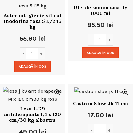
Ulei de somon smarty
1000 ml
Asternut igienic silicat
Inodorina rosa 5 L/2,15
85.50
lei
kg
55.90
lei
ADAUGĂ ÎN COȘ
ADAUGĂ ÎN COȘ
Castron Slow Jk 11 cm
Lesa J-K9
antiderapanta 1,4 x 120
17.80
lei
cm/30 kg albastru
49.00
lei