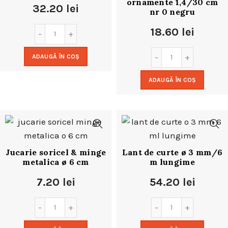
ornamente 1,4/30 cm
32.20
lei
nr 0 negru
18.60
lei
ADAUGĂ ÎN COȘ
ADAUGĂ ÎN COȘ
Jucarie soricel & minge
Lant de curte ø 3 mm/6
metalica ø 6 cm
m lungime
7.20
lei
54.20
lei