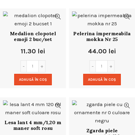
Medalion clopotel
Pelerina impermeabila
emoji 2 buc/set
mokka Nr 25
11.30
lei
44.00
lei
ADAUGĂ ÎN COȘ
ADAUGĂ ÎN COȘ
Lesa lant 4 mm/1,20 m
maner soft rosu
Zgarda piele