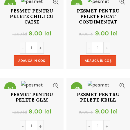
-50%
-50%
PESMET PENTRU
PESMET PENTRU
PELETE CHILI CU
PELETE FICAT
CAISE
CONDIMENTAT
Prețul
Prețul
Prețul
Preț
9.00
lei
9.00
lei
18.00
lei
18.00
lei
inițial
curent
inițial
cur
a
este:
a
este
ADAUGĂ ÎN COȘ
ADAUGĂ ÎN COȘ
fost:
9.00 lei.
fost:
9.00
18.00 lei.
18.00 lei.
-50%
-50%
PESMET PENTRU
PESMET PENTRU
PELETE GLM
PELETE KRILL
Prețul
Prețul
Prețul
Preț
9.00
lei
9.00
lei
18.00
lei
18.00
lei
inițial
curent
inițial
cur