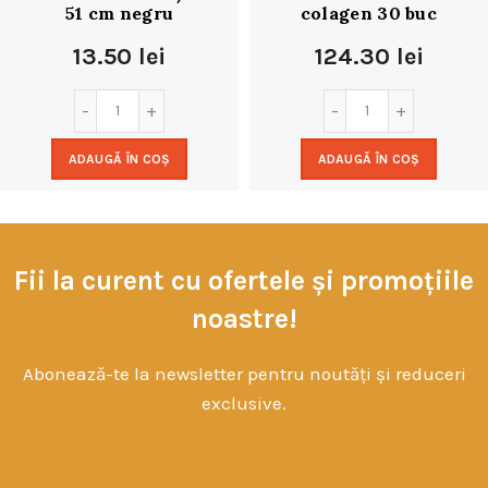
51 cm negru
colagen 30 buc
13.50
lei
124.30
lei
ADAUGĂ ÎN COȘ
ADAUGĂ ÎN COȘ
Fii la curent cu ofertele și promoțiile
noastre!
Abonează-te la newsletter pentru noutăți și reduceri
exclusive.