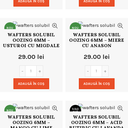
ADAUGĂ ÎN COȘ
ADAUGĂ ÎN COȘ
NOU
NOU
WAFTERS SOLUBIL
WAFTERS SOLUBIL
OOZING 6MM –
OOZING 6MM – MIERE
USTUROI CU MIGDALE
CU ANASON
29.00
lei
29.00
lei
ADAUGĂ ÎN COȘ
ADAUGĂ ÎN COȘ
SOLD
NOU
OUT
WAFTERS SOLUBIL
WAFTERS SOLUBIL
OOZING 6MM –
OOZING 6MM – ACID
NOU
MANGO CU LIME
BUTIRIC CU LAVANDA