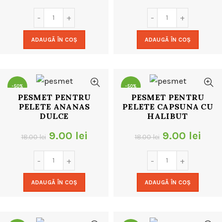
inițial
curent
inițial
cur
a
este:
a
est
ADAUGĂ ÎN COȘ
ADAUGĂ ÎN COȘ
fost:
20.00 lei.
fost:
20.
32.00 lei.
32.00 lei.
-50%
-50%
PESMET PENTRU
PESMET PENTRU
PELETE ANANAS
PELETE CAPSUNA CU
DULCE
HALIBUT
Prețul
Prețul
Prețul
Preț
9.00
lei
9.00
lei
18.00
lei
18.00
lei
inițial
curent
inițial
cur
a
este:
a
este
ADAUGĂ ÎN COȘ
ADAUGĂ ÎN COȘ
fost:
9.00 lei.
fost:
9.00
18.00 lei.
18.00 lei.