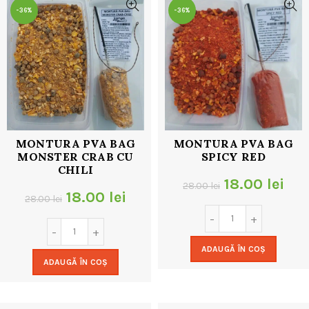
-36%
-36%
MONTURA PVA BAG
MONTURA PVA BAG
MONSTER CRAB CU
SPICY RED
CHILI
Prețul
Pre
18.00
lei
28.00
lei
Prețul
Prețul
18.00
lei
28.00
lei
inițial
cur
inițial
curent
a
est
a
este:
ADAUGĂ ÎN COȘ
fost:
18.
ADAUGĂ ÎN COȘ
fost:
18.00 lei.
28.00 lei.
28.00 lei.