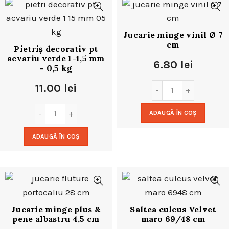
Jucarie minge vinil Ø 7
cm
Pietriș decorativ pt
acvariu verde 1-1,5 mm
6.80
lei
– 0,5 kg
11.00
lei
ADAUGĂ ÎN COȘ
ADAUGĂ ÎN COȘ
Jucarie minge plus &
Saltea culcus Velvet
pene albastru 4,5 cm
maro 69/48 cm