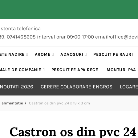
stenta telefonica
89, 0741468605 interval orar 09:00-17:00 email:office@dov
ETE NADIRE
AROME
ADAOSURI
PESCUIT PE RAURI
MALE DE COMPANIE
PESCUIT PE APA RECE
MONTURI PVA
NOUTATI 2026
CERERE COLABORARE ENGROS
LOGARE
 alimentaţie
Castron os din pvc 24 x 13 x 3 cm
Castron os din pvc 24