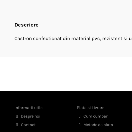
Descriere
Castron confectionat din material pvc, rezistent si u
Informatii utile
Plata si Livrare
Despre noi
Cum cumpar
Contact
Metode de plata