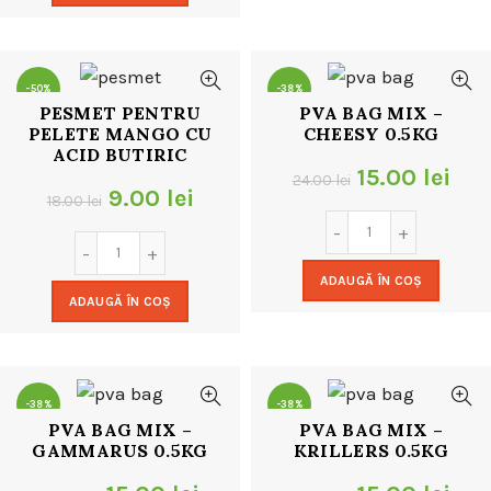
18.00 lei.
-50%
-38%
PESMET PENTRU
PVA BAG MIX –
PELETE MANGO CU
CHEESY 0.5KG
ACID BUTIRIC
Prețul
Pre
15.00
lei
24.00
lei
Prețul
Prețul
9.00
lei
18.00
lei
inițial
cur
inițial
curent
a
este
a
este:
ADAUGĂ ÎN COȘ
fost:
15.0
ADAUGĂ ÎN COȘ
fost:
9.00 lei.
24.00 lei.
18.00 lei.
-38%
-38%
PVA BAG MIX –
PVA BAG MIX –
GAMMARUS 0.5KG
KRILLERS 0.5KG