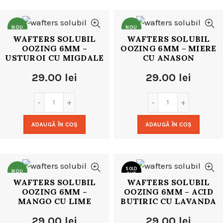
NOU
NOU
WAFTERS SOLUBIL
WAFTERS SOLUBIL
OOZING 6MM –
OOZING 6MM – MIERE
USTUROI CU MIGDALE
CU ANASON
29.00
lei
29.00
lei
ADAUGĂ ÎN COȘ
ADAUGĂ ÎN COȘ
SOLD
NOU
OUT
WAFTERS SOLUBIL
WAFTERS SOLUBIL
OOZING 6MM –
OOZING 6MM – ACID
NOU
MANGO CU LIME
BUTIRIC CU LAVANDA
29.00
lei
29.00
lei