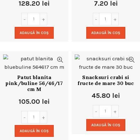
128.20
lei
7.20
lei
ADAUGĂ ÎN COȘ
ADAUGĂ ÎN COȘ
Patut blanita
Snacksuri crabi si
pink/buline 56/46/17
fructe de mare 30 buc
cm M
45.80
lei
105.00
lei
ADAUGĂ ÎN COȘ
ADAUGĂ ÎN COȘ