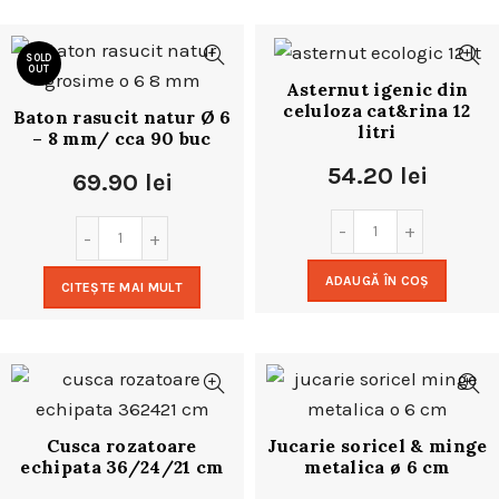
SOLD
OUT
Asternut igenic din
celuloza cat&rina 12
Baton rasucit natur Ø 6
litri
– 8 mm/ cca 90 buc
54.20
lei
69.90
lei
ADAUGĂ ÎN COȘ
CITEȘTE MAI MULT
Cusca rozatoare
Jucarie soricel & minge
echipata 36/24/21 cm
metalica ø 6 cm