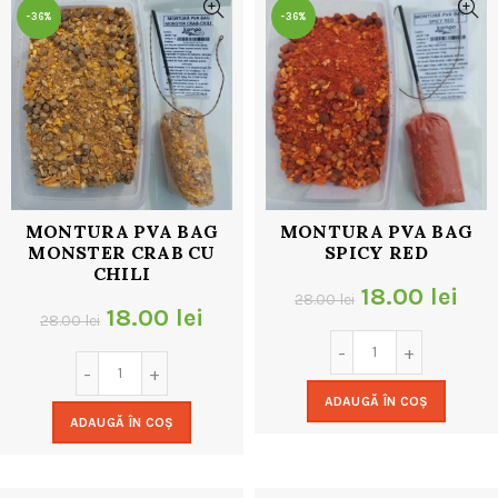
-36%
-36%
MONTURA PVA BAG
MONTURA PVA BAG
MONSTER CRAB CU
SPICY RED
CHILI
Prețul
Pre
18.00
lei
28.00
lei
Prețul
Prețul
18.00
lei
28.00
lei
inițial
cur
inițial
curent
a
est
a
este:
ADAUGĂ ÎN COȘ
fost:
18.
ADAUGĂ ÎN COȘ
fost:
18.00 lei.
28.00 lei.
28.00 lei.