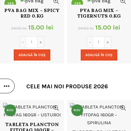
-38%
-38%
PVA BAG MIX – SPICY
PVA BAG MIX –
RED 0.KG
TIGERNUTS 0.KG
Prețul
Prețul
Prețul
Pre
15.00
lei
15.00
lei
24.00
lei
24.00
lei
inițial
curent
inițial
cur
a
este:
a
este
ADAUGĂ ÎN COȘ
ADAUGĂ ÎN COȘ
fost:
15.00 lei.
fost:
15.0
24.00 lei.
24.00 lei.
CELE MAI NOI PRODUSE 2026
NOU
NOU
TABLETA PLANCTON
FITOFAG 160GR –