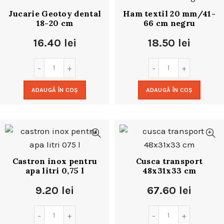
Jucarie Geotoy dental
Ham textil 20 mm/41-
18-20 cm
66 cm negru
16.40
lei
18.50
lei
ADAUGĂ ÎN COȘ
ADAUGĂ ÎN COȘ
Castron inox pentru
Cusca transport
apa litri 0,75 l
48x31x33 cm
9.20
lei
67.60
lei