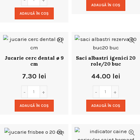
ADAUGĂ ÎN COȘ
ADAUGĂ ÎN COȘ
Jucarie cerc dental ø 9
Saci albastri igenici 20
cm
role/20 buc
7.30
lei
44.00
lei
ADAUGĂ ÎN COȘ
ADAUGĂ ÎN COȘ