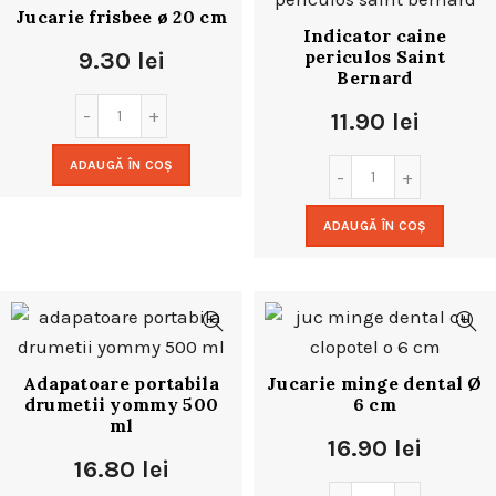
Jucarie frisbee ø 20 cm
Indicator caine
periculos Saint
9.30
lei
Bernard
11.90
lei
ADAUGĂ ÎN COȘ
ADAUGĂ ÎN COȘ
Adapatoare portabila
Jucarie minge dental Ø
drumetii yommy 500
6 cm
ml
16.90
lei
16.80
lei