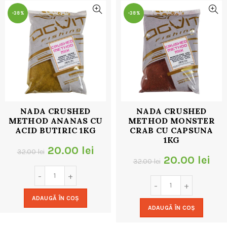
-38%
-38%
NADA CRUSHED
NADA CRUSHED
METHOD ANANAS CU
METHOD MONSTER
ACID BUTIRIC 1KG
CRAB CU CAPSUNA
1KG
Prețul
Prețul
20.00
lei
32.00
lei
Prețul
Pre
20.00
lei
32.00
lei
inițial
curent
inițial
cur
a
este:
a
est
ADAUGĂ ÎN COȘ
fost:
20.00 lei.
ADAUGĂ ÎN COȘ
fost:
20.
32.00 lei.