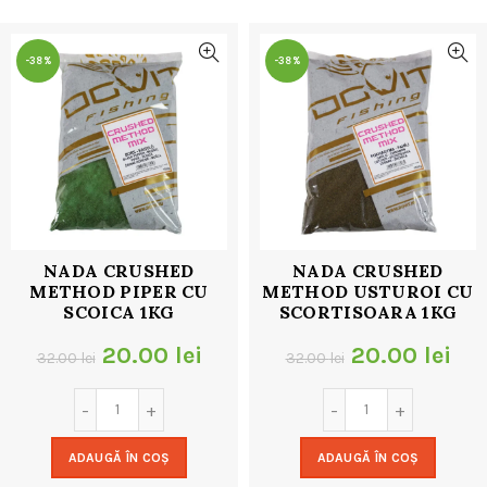
32.00 lei.
-38%
-38%
NADA CRUSHED
NADA CRUSHED
METHOD PIPER CU
METHOD USTUROI CU
SCOICA 1KG
SCORTISOARA 1KG
Prețul
Prețul
Prețul
Pre
20.00
lei
20.00
lei
32.00
lei
32.00
lei
inițial
curent
inițial
cur
a
este:
a
est
ADAUGĂ ÎN COȘ
ADAUGĂ ÎN COȘ
fost:
20.00 lei.
fost:
20.