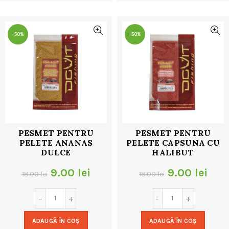
32.00 lei.
32.00 lei.
-50%
-50%
PESMET PENTRU
PESMET PENTRU
PELETE ANANAS
PELETE CAPSUNA CU
DULCE
HALIBUT
Prețul
Prețul
Prețul
Preț
9.00
lei
9.00
lei
18.00
lei
18.00
lei
inițial
curent
inițial
cur
a
este:
a
este
ADAUGĂ ÎN COȘ
ADAUGĂ ÎN COȘ
fost:
9.00 lei.
fost:
9.00