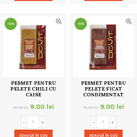
18.00 lei.
18.00 lei.
-50%
-50%
PESMET PENTRU
PESMET PENTRU
PELETE CHILI CU
PELETE FICAT
CAISE
CONDIMENTAT
Prețul
Prețul
Prețul
Preț
9.00
lei
9.00
lei
18.00
lei
18.00
lei
inițial
curent
inițial
cur
a
este:
a
este
ADAUGĂ ÎN COȘ
ADAUGĂ ÎN COȘ