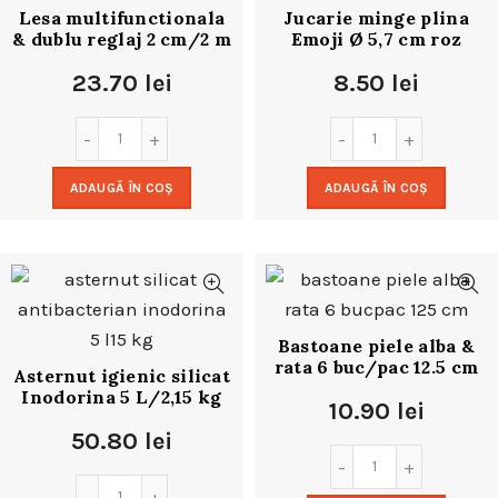
Lesa multifunctionala
Jucarie minge plina
& dublu reglaj 2 cm/2 m
Emoji Ø 5,7 cm roz
23.70
lei
8.50
lei
ADAUGĂ ÎN COȘ
ADAUGĂ ÎN COȘ
Bastoane piele alba &
rata 6 buc/pac 12.5 cm
Asternut igienic silicat
Inodorina 5 L/2,15 kg
10.90
lei
50.80
lei