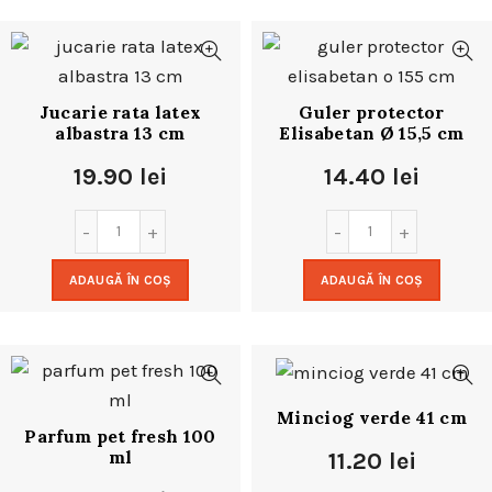
Jucarie rata latex
Guler protector
albastra 13 cm
Elisabetan Ø 15,5 cm
19.90
lei
14.40
lei
ADAUGĂ ÎN COȘ
ADAUGĂ ÎN COȘ
Minciog verde 41 cm
Parfum pet fresh 100
ml
11.20
lei