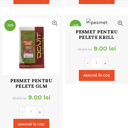
fost:
9.00 lei.
fost:
9.00
18.00 lei.
18.00 lei.
-50%
-50%
PESMET PENTRU
PELETE KRILL
Prețul
Preț
9.00
lei
18.00
lei
inițial
cur
a
este
ADAUGĂ ÎN COȘ
fost:
9.00
PESMET PENTRU
PELETE GLM
18.00 lei.
Prețul
Prețul
9.00
lei
18.00
lei
inițial
curent
a
este:
ADAUGĂ ÎN COȘ
fost:
9.00 lei.