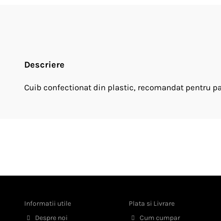
Descriere
Cuib confectionat din plastic, recomandat pentru pas
Informatii utile
Plata si Livrare
Despre noi
Cum cumpar