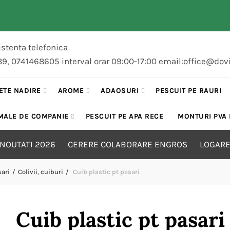
stenta telefonica
89, 0741468605 interval orar 09:00-17:00 email:office@dov
ETE NADIRE
AROME
ADAOSURI
PESCUIT PE RAURI
MALE DE COMPANIE
PESCUIT PE APA RECE
MONTURI PVA
NOUTATI 2026
CERERE COLABORARE ENGROS
LOGARE
sari
Colivii, cuiburi
Cuib plastic pt pasari
Cuib plastic pt pasari