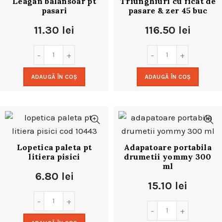
Leagan balansoar pt
Triunghiuri cu ficat de
pasari
pasare & zer 45 buc
11.30
lei
116.50
lei
ADAUGĂ ÎN COȘ
ADAUGĂ ÎN COȘ
Lopetica paleta pt
Adapatoare portabila
litiera pisici
drumetii yommy 300
ml
6.80
lei
15.10
lei