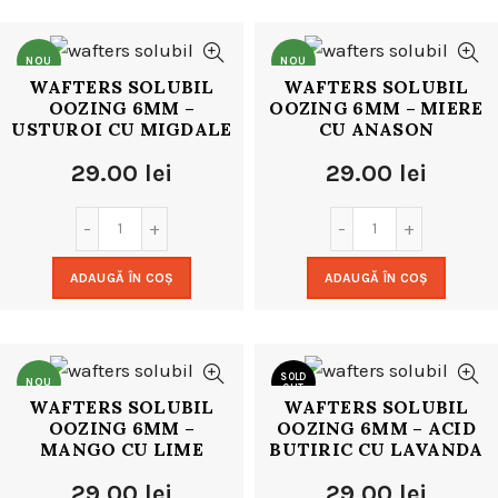
NOU
NOU
WAFTERS SOLUBIL
WAFTERS SOLUBIL
OOZING 6MM –
OOZING 6MM – MIERE
USTUROI CU MIGDALE
CU ANASON
29.00
lei
29.00
lei
ADAUGĂ ÎN COȘ
ADAUGĂ ÎN COȘ
SOLD
NOU
OUT
WAFTERS SOLUBIL
WAFTERS SOLUBIL
OOZING 6MM –
OOZING 6MM – ACID
NOU
MANGO CU LIME
BUTIRIC CU LAVANDA
29.00
lei
29.00
lei