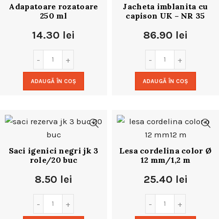
Adapatoare rozatoare
Jacheta imblanita cu
250 ml
capison UK – NR 35
14.30
lei
86.90
lei
ADAUGĂ ÎN COȘ
ADAUGĂ ÎN COȘ
Saci igenici negri jk 3
Lesa cordelina color Ø
role/20 buc
12 mm/1,2 m
8.50
lei
25.40
lei