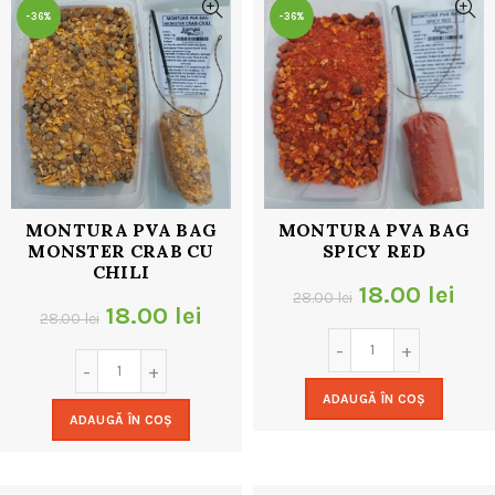
-36%
-36%
MONTURA PVA BAG
MONTURA PVA BAG
MONSTER CRAB CU
SPICY RED
CHILI
Prețul
Pre
18.00
lei
28.00
lei
Prețul
Prețul
18.00
lei
28.00
lei
inițial
cur
inițial
curent
a
est
a
este:
ADAUGĂ ÎN COȘ
fost:
18.
ADAUGĂ ÎN COȘ
fost:
18.00 lei.
28.00 lei.
28.00 lei.