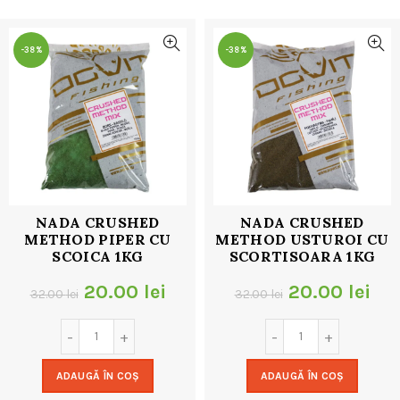
32.00 lei.
-38%
-38%
NADA CRUSHED
NADA CRUSHED
METHOD PIPER CU
METHOD USTUROI CU
SCOICA 1KG
SCORTISOARA 1KG
Prețul
Prețul
Prețul
Pre
20.00
lei
20.00
lei
32.00
lei
32.00
lei
inițial
curent
inițial
cur
a
este:
a
est
ADAUGĂ ÎN COȘ
ADAUGĂ ÎN COȘ
fost:
20.00 lei.
fost:
20.