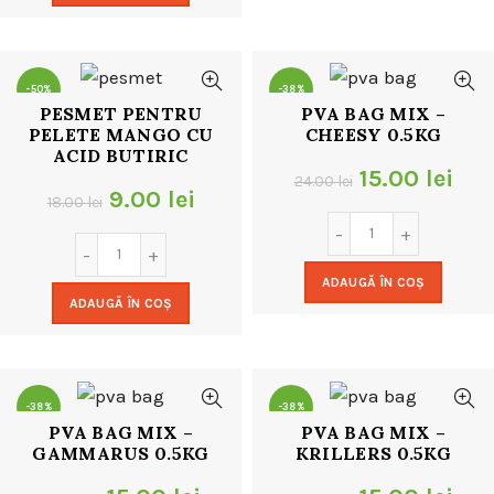
18.00 lei.
-50%
-38%
PESMET PENTRU
PVA BAG MIX –
PELETE MANGO CU
CHEESY 0.5KG
ACID BUTIRIC
Prețul
Pre
15.00
lei
24.00
lei
Prețul
Prețul
9.00
lei
18.00
lei
inițial
cur
inițial
curent
a
este
a
este:
ADAUGĂ ÎN COȘ
fost:
15.0
ADAUGĂ ÎN COȘ
fost:
9.00 lei.
24.00 lei.
18.00 lei.
-38%
-38%
PVA BAG MIX –
PVA BAG MIX –
GAMMARUS 0.5KG
KRILLERS 0.5KG