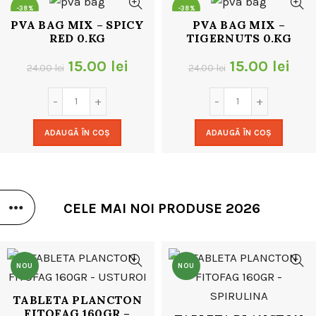
-38%
-38%
PVA BAG MIX – SPICY
PVA BAG MIX –
RED 0.KG
TIGERNUTS 0.KG
Prețul
Prețul
Prețul
Pre
15.00
lei
15.00
lei
24.00
lei
24.00
lei
inițial
curent
inițial
cur
a
este:
a
este
ADAUGĂ ÎN COȘ
ADAUGĂ ÎN COȘ
fost:
15.00 lei.
fost:
15.0
24.00 lei.
24.00 lei.
CELE MAI NOI PRODUSE 2026
NOU
NOU
TABLETA PLANCTON
FITOFAG 160GR –