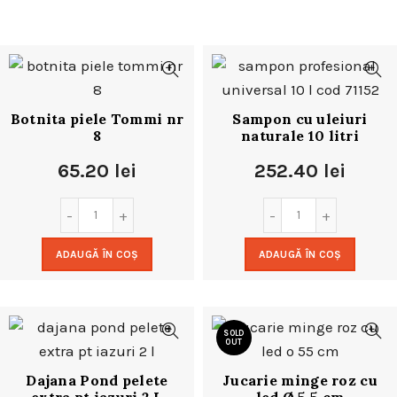
Botnita piele Tommi nr
Sampon cu uleiuri
8
naturale 10 litri
65.20
lei
252.40
lei
ADAUGĂ ÎN COȘ
ADAUGĂ ÎN COȘ
SOLD
OUT
Dajana Pond pelete
Jucarie minge roz cu