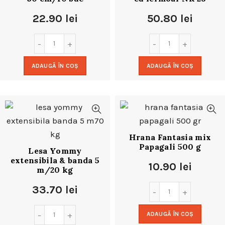
22.90
lei
50.80
lei
ADAUGĂ ÎN COȘ
ADAUGĂ ÎN COȘ
Hrana Fantasia mix
Papagali 500 g
Lesa Yommy
extensibila & banda 5
10.90
lei
m/20 kg
33.70
lei
ADAUGĂ ÎN COȘ