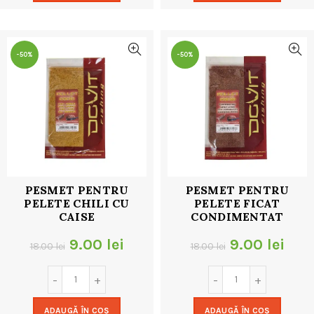
18.00 lei.
18.00 lei.
-50%
-50%
PESMET PENTRU
PESMET PENTRU
PELETE CHILI CU
PELETE FICAT
CAISE
CONDIMENTAT
Prețul
Prețul
Prețul
Preț
9.00
lei
9.00
lei
18.00
lei
18.00
lei
inițial
curent
inițial
cur
a
este:
a
este
ADAUGĂ ÎN COȘ
ADAUGĂ ÎN COȘ