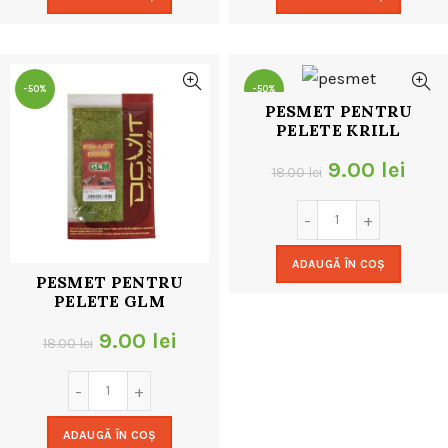
fost:
9.00 lei.
fost:
9.00
18.00 lei.
18.00 lei.
-50%
-50%
PESMET PENTRU
PELETE KRILL
Prețul
Preț
9.00
lei
18.00
lei
inițial
cur
a
este
ADAUGĂ ÎN COȘ
fost:
9.00
PESMET PENTRU
PELETE GLM
18.00 lei.
Prețul
Prețul
9.00
lei
18.00
lei
inițial
curent
a
este:
ADAUGĂ ÎN COȘ
fost:
9.00 lei.