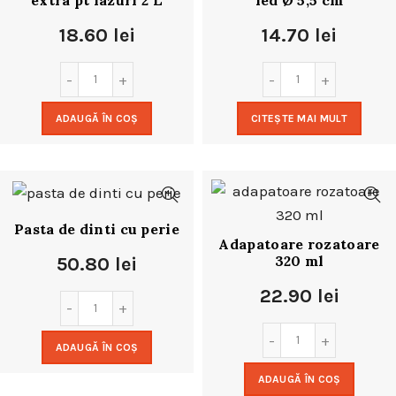
extra pt iazuri 2 L
led Ø 5,5 cm
18.60
lei
14.70
lei
ADAUGĂ ÎN COȘ
CITEȘTE MAI MULT
Pasta de dinti cu perie
Adapatoare rozatoare
320 ml
50.80
lei
22.90
lei
ADAUGĂ ÎN COȘ
ADAUGĂ ÎN COȘ