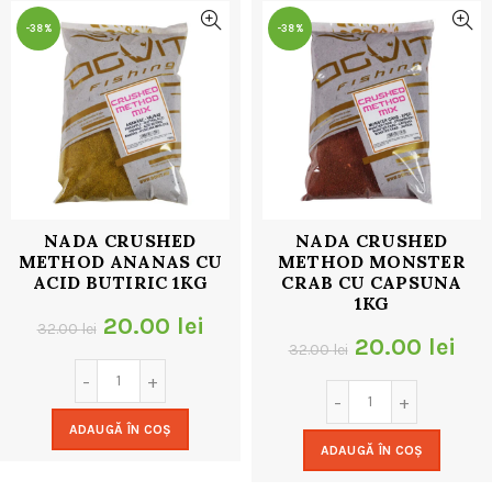
-38%
-38%
NADA CRUSHED
NADA CRUSHED
METHOD ANANAS CU
METHOD MONSTER
ACID BUTIRIC 1KG
CRAB CU CAPSUNA
1KG
Prețul
Prețul
20.00
lei
32.00
lei
Prețul
Pre
20.00
lei
32.00
lei
inițial
curent
inițial
cur
a
este:
a
est
ADAUGĂ ÎN COȘ
fost:
20.00 lei.
ADAUGĂ ÎN COȘ
fost:
20.
32.00 lei.