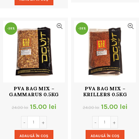
fost:
9.00 lei.
24.00 lei.
18.00 lei.
-38%
-38%
PVA BAG MIX –
PVA BAG MIX –
GAMMARUS 0.5KG
KRILLERS 0.5KG
Prețul
Prețul
Prețul
Pre
15.00
lei
15.00
lei
24.00
lei
24.00
lei
inițial
curent
inițial
cur
a
este:
a
este
ADAUGĂ ÎN COȘ
ADAUGĂ ÎN COȘ