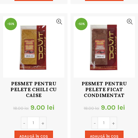
18.00 lei.
18.00 lei.
-50%
-50%
PESMET PENTRU
PESMET PENTRU
PELETE CHILI CU
PELETE FICAT
CAISE
CONDIMENTAT
Prețul
Prețul
Prețul
Preț
9.00
lei
9.00
lei
18.00
lei
18.00
lei
inițial
curent
inițial
cur
a
este:
a
este
ADAUGĂ ÎN COȘ
ADAUGĂ ÎN COȘ