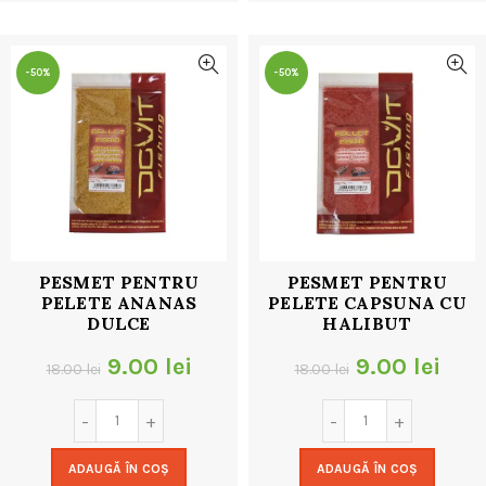
32.00 lei.
32.00 lei.
-50%
-50%
PESMET PENTRU
PESMET PENTRU
PELETE ANANAS
PELETE CAPSUNA CU
DULCE
HALIBUT
Prețul
Prețul
Prețul
Preț
9.00
lei
9.00
lei
18.00
lei
18.00
lei
inițial
curent
inițial
cur
a
este:
a
este
ADAUGĂ ÎN COȘ
ADAUGĂ ÎN COȘ
fost:
9.00 lei.
fost:
9.00