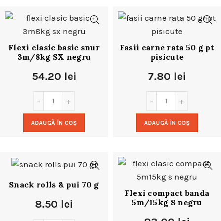
Flexi clasic basic snur
Fasii carne rata 50 g pt
3m/8kg SX negru
pisicute
54.20
lei
7.80
lei
ADAUGĂ ÎN COȘ
ADAUGĂ ÎN COȘ
Snack rolls & pui 70 g
Flexi compact banda
5m/15kg S negru
8.50
lei