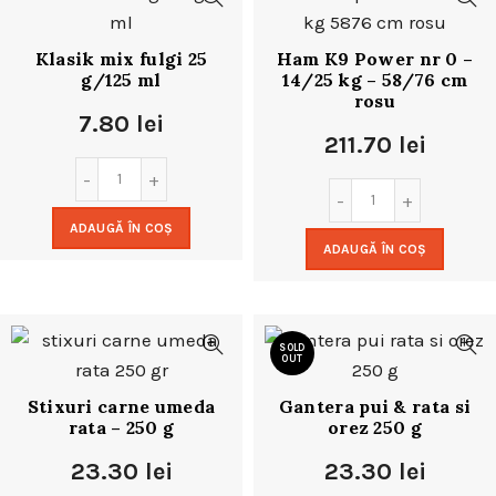
Klasik mix fulgi 25
Ham K9 Power nr 0 –
g/125 ml
14/25 kg – 58/76 cm
rosu
7.80
lei
211.70
lei
ADAUGĂ ÎN COȘ
ADAUGĂ ÎN COȘ
SOLD
OUT
Stixuri carne umeda
Gantera pui & rata si
rata – 250 g
orez 250 g
23.30
lei
23.30
lei