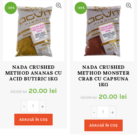
-38%
-38%
NADA CRUSHED
NADA CRUSHED
METHOD ANANAS CU
METHOD MONSTER
ACID BUTIRIC 1KG
CRAB CU CAPSUNA
1KG
Prețul
Prețul
20.00
lei
32.00
lei
Prețul
Pre
20.00
lei
32.00
lei
inițial
curent
inițial
cur
a
este:
a
est
ADAUGĂ ÎN COȘ
fost:
20.00 lei.
ADAUGĂ ÎN COȘ
fost:
20.
32.00 lei.