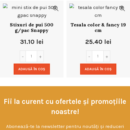
Stixuri de pui 500
Tesala color & fancy 19
g/pac Snappy
cm
31.10
lei
25.40
lei
ADAUGĂ ÎN COȘ
ADAUGĂ ÎN COȘ
Fii la curent cu ofertele și promoțiile
noastre!
Abonează-te la newsletter pentru noutăți și reduceri