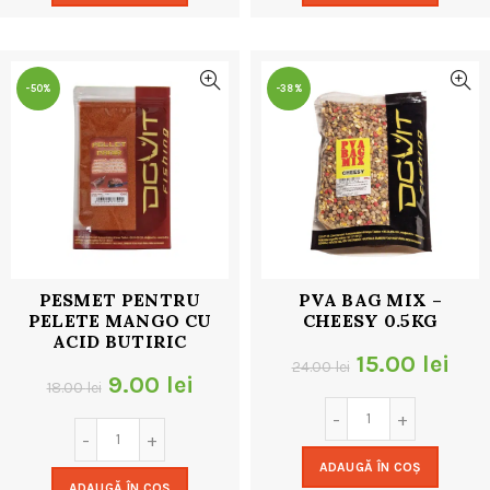
18.00 lei.
18.00 lei.
-50%
-38%
PESMET PENTRU
PVA BAG MIX –
PELETE MANGO CU
CHEESY 0.5KG
ACID BUTIRIC
Prețul
Pre
15.00
lei
24.00
lei
Prețul
Prețul
9.00
lei
18.00
lei
inițial
cur
inițial
curent
a
este
a
este:
ADAUGĂ ÎN COȘ
fost:
15.0
ADAUGĂ ÎN COȘ