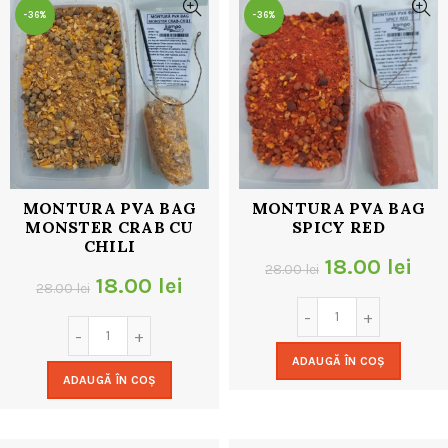
-36%
-36%
MONTURA PVA BAG
MONTURA PVA BAG
MONSTER CRAB CU
SPICY RED
CHILI
Prețul
Pre
18.00
lei
28.00
lei
Prețul
Prețul
18.00
lei
28.00
lei
inițial
cur
inițial
curent
a
est
a
este:
ADAUGĂ ÎN COȘ
fost:
18.
ADAUGĂ ÎN COȘ
fost:
18.00 lei.
28.00 lei.
28.00 lei.