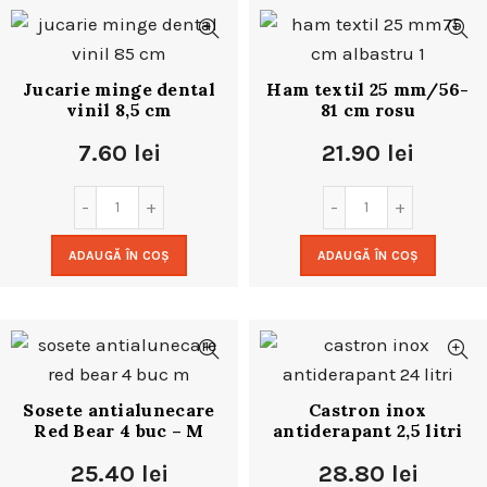
Jucarie minge dental
Ham textil 25 mm/56-
vinil 8,5 cm
81 cm rosu
7.60
lei
21.90
lei
ADAUGĂ ÎN COȘ
ADAUGĂ ÎN COȘ
Sosete antialunecare
Castron inox
Red Bear 4 buc – M
antiderapant 2,5 litri
25.40
lei
28.80
lei