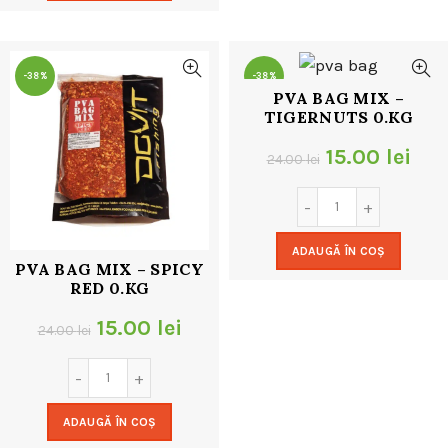
24.00 lei.
-38%
-38%
PVA BAG MIX –
TIGERNUTS 0.KG
Prețul
Pre
15.00
lei
24.00
lei
inițial
cur
a
este
ADAUGĂ ÎN COȘ
fost:
15.0
PVA BAG MIX – SPICY
RED 0.KG
24.00 lei.
Prețul
Prețul
15.00
lei
24.00
lei
inițial
curent
a
este:
ADAUGĂ ÎN COȘ
fost:
15.00 lei.