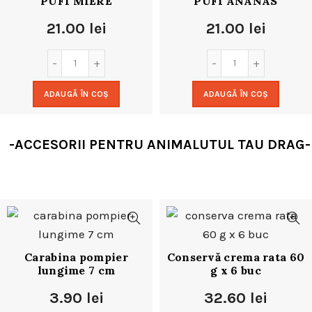
PUFI MIERE
PUFI ANANAS
21.00
lei
21.00
lei
ADAUGĂ ÎN COȘ
ADAUGĂ ÎN COȘ
-ACCESORII PENTRU ANIMALUTUL TAU DRAG-
Carabina pompier
Conservă crema rata 60
lungime 7 cm
g x 6 buc
3.90
lei
32.60
lei