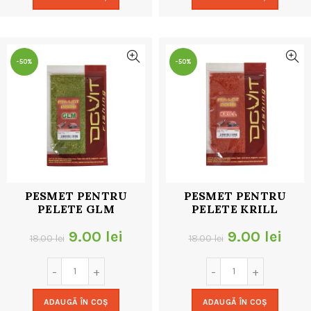
fost:
9.00 lei.
fost:
9.00
18.00 lei.
18.00 lei.
-50%
-50%
PESMET PENTRU
PESMET PENTRU
PELETE GLM
PELETE KRILL
Prețul
Prețul
Prețul
Preț
9.00
lei
9.00
lei
18.00
lei
18.00
lei
inițial
curent
inițial
cur
a
este:
a
este
ADAUGĂ ÎN COȘ
ADAUGĂ ÎN COȘ
fost:
9.00 lei.
fost:
9.00