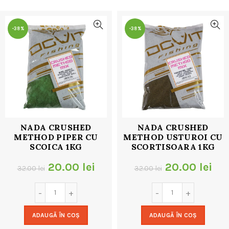
32.00 lei.
-38%
-38%
NADA CRUSHED
NADA CRUSHED
METHOD PIPER CU
METHOD USTUROI CU
SCOICA 1KG
SCORTISOARA 1KG
Prețul
Prețul
Prețul
Pre
20.00
lei
20.00
lei
32.00
lei
32.00
lei
inițial
curent
inițial
cur
a
este:
a
est
ADAUGĂ ÎN COȘ
ADAUGĂ ÎN COȘ
fost:
20.00 lei.
fost:
20.