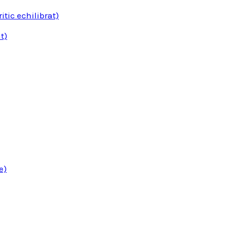
tic echilibrat)
t)
e)