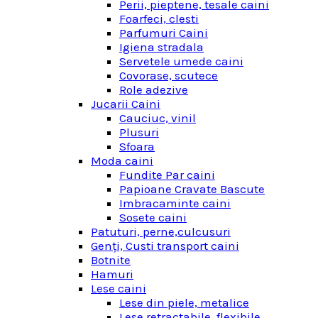
Perii, pieptene, tesale caini
Foarfeci, clesti
Parfumuri Caini
Igiena stradala
Servetele umede caini
Covorase, scutece
Role adezive
Jucarii Caini
Cauciuc, vinil
Plusuri
Sfoara
Moda caini
Fundite Par caini
Papioane Cravate Bascute
Imbracaminte caini
Sosete caini
Patuturi, perne,culcusuri
Genţi, Custi transport caini
Botnite
Hamuri
Lese caini
Lese din piele, metalice
Lese retractabile, flexibile