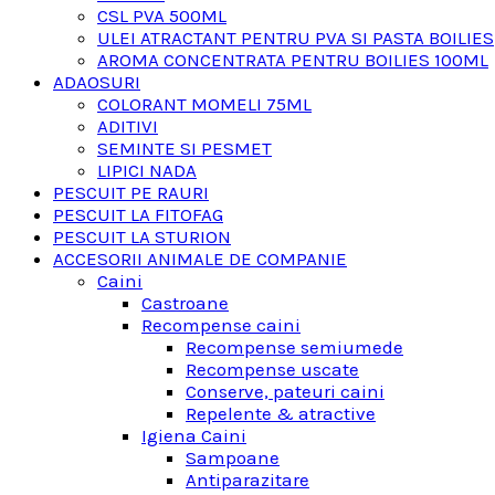
CSL PVA 500ML
ULEI ATRACTANT PENTRU PVA SI PASTA BOILIES
AROMA CONCENTRATA PENTRU BOILIES 100ML
ADAOSURI
COLORANT MOMELI 75ML
ADITIVI
SEMINTE SI PESMET
LIPICI NADA
PESCUIT PE RAURI
PESCUIT LA FITOFAG
PESCUIT LA STURION
ACCESORII ANIMALE DE COMPANIE
Caini
Castroane
Recompense caini
Recompense semiumede
Recompense uscate
Conserve, pateuri caini
Repelente & atractive
Igiena Caini
Sampoane
Antiparazitare