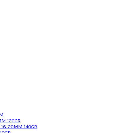
MM
MM 120GR
G 16-20MM 140GR
40GR