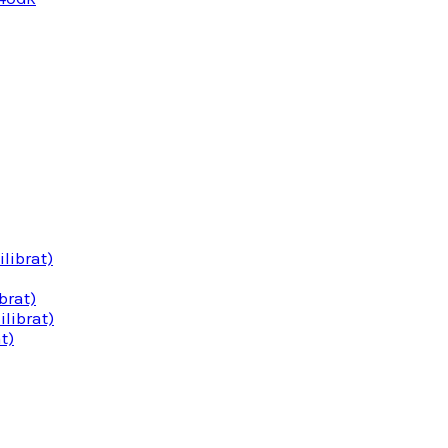
librat)
brat)
librat)
t)