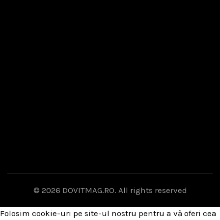
© 2026
DOVITMAG.RO
. All rights reserved
Folosim cookie-uri pe site-ul nostru pentru a vă oferi cea