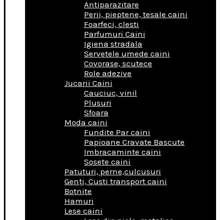
Antiparazitare
Perii, pieptene, tesale caini
Foarfeci, clesti
Parfumuri Caini
Igiena stradala
Servetele umede caini
Covorase, scutece
Role adezive
Jucarii Caini
Cauciuc, vinil
Plusuri
Sfoara
Moda caini
Fundite Par caini
Papioane Cravate Bascute
Imbracaminte caini
Sosete caini
Patuturi, perne,culcusuri
Genţi, Custi transport caini
Botnite
Hamuri
Lese caini