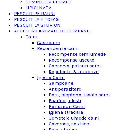
SEMINTE SI PESMET
LIPICI NADA
PESCUIT PE RAURI
PESCUIT LA FITOFAG
PESCUIT LA STURION
ACCESORII ANIMALE DE COMPANIE
Caini
Castroane
Recompense caini
Recompense semiumede
Recompense uscate
Conserve, pateuri caini
Repelente & atractive
Igiena Caini
Sampoane
Antiparazitare
Perii, pieptene, tesale caini
Foarfeci, clesti
Parfumuri Caini
Igiena stradala
Servetele umede caini
Covorase, scutece
Role adezive