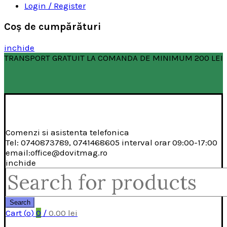
Login / Register
Coş de cumpărături
inchide
TRANSPORT GRATUIT LA COMANDA DE MINIMUM 200 LEI
Comenzi si asistenta telefonica
Tel: 0740873789, 0741468605 interval orar 09:00-17:00
email:office@dovitmag.ro
inchide
Search
for:
Search
Cart (
o
)
0
/
0.00
lei