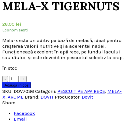
MELA-X TIGERNUTS
26.00
lei
Economisesti
Mela-x este un aditiv pe bază de melasă, ideal pentru
creșterea valorii nutritive și a aderenței nadei.
Funcționează excelent în apă rece, pe fundul lacului
sau râului, și este dovedit în pescuitul selectiv la crap.
În stoc
Cantitate
Adaugă în coș
SKU:
DOV7036
Categorii:
PESCUIT PE APA RECE
,
MELA-
X
,
AROME
Brand:
DOVIT
Producator:
Dovit
Share
Facebook
Email