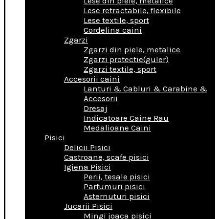
Lese din piele, metalice
Lese retractabile, flexibile
Lese textile, sport
Cordelina caini
Zgarzi
Zgarzi din piele, metalice
Zgarzi protectie(guler)
Zgarzi textile, sport
Accesorii caini
Lanturi & Cabluri & Carabine &
Accesorii
Dresaj
Indicatoare Caine Rau
Medalioane Caini
Pisici
Delicii Pisici
Castroane, scafe pisici
Igiena Pisici
Perii, tesale pisici
Parfumuri pisici
Asternuturi pisici
Jucarii Pisici
Mingi joaca pisici