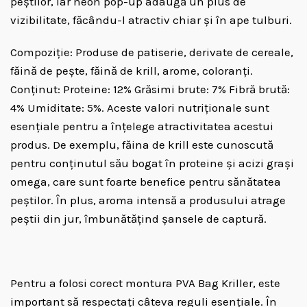
peștilor, iar neon pop-up adaugă un plus de
vizibilitate, făcându-l atractiv chiar și în ape tulburi.
Compoziţie: Produse de patiserie, derivate de cereale,
făină de pește, făină de krill, arome, coloranți.
Conţinut: Proteine: 12% Grăsimi brute: 7% Fibră brută:
4% Umiditate: 5%. Aceste valori nutriționale sunt
esențiale pentru a înțelege atractivitatea acestui
produs. De exemplu, făina de krill este cunoscută
pentru conținutul său bogat în proteine și acizi grași
omega, care sunt foarte benefice pentru sănătatea
peștilor. În plus, aroma intensă a produsului atrage
peștii din jur, îmbunătățind șansele de captură.
Pentru a folosi corect montura PVA Bag Kriller, este
important să respectați câteva reguli esențiale. În