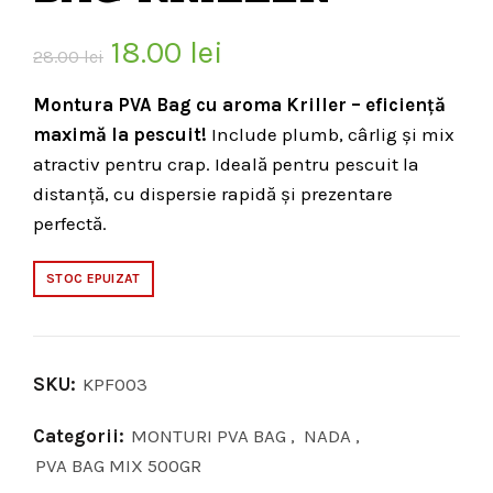
Prețul
Prețul
18.00
lei
28.00
lei
inițial
curent
Montura PVA Bag cu aroma Kriller – eficiență
maximă la pescuit!
Include plumb, cârlig și mix
a
este:
atractiv pentru crap. Ideală pentru pescuit la
fost:
18.00 lei.
distanță, cu dispersie rapidă și prezentare
perfectă.
28.00 lei.
STOC EPUIZAT
SKU:
KPF003
Categorii:
MONTURI PVA BAG
,
NADA
,
PVA BAG MIX 500GR