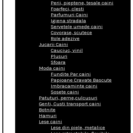
Perii, pieptene, tesale caini
Foarfeci, clesti
Parfumuri Caini
Igiena stradala
Servetele umede caini
Covorase, scutece
Role adezive
Jucarii Caini
Cauciuc, vinil
Plusuri
Sfoara
Moda caini
Fundite Par caini
Papioane Cravate Bascute
Imbracaminte caini
Sosete caini
Patuturi, perne,culcusuri
Genţi, Custi transport caini
Botnite
Hamuri
Lese caini
Lese din piele, metalice