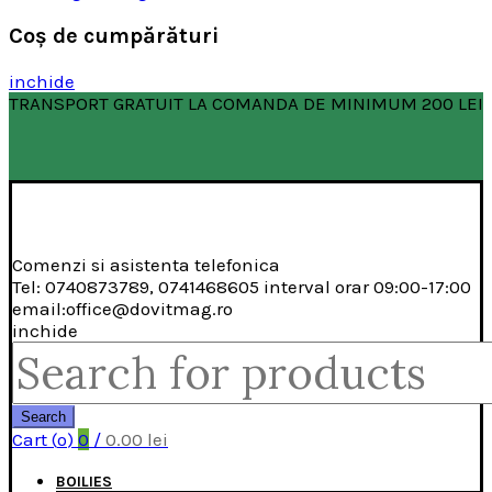
Coş de cumpărături
inchide
TRANSPORT GRATUIT LA COMANDA DE MINIMUM 200 LEI
Comenzi si asistenta telefonica
Tel: 0740873789, 0741468605 interval orar 09:00-17:00
email:office@dovitmag.ro
inchide
Search
for:
Search
Cart (
o
)
0
/
0.00
lei
BOILIES