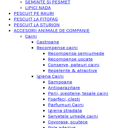
SEMINTE SI PESMET
LIPICI NADA
PESCUIT PE RAURI
PESCUIT LA FITOFAG
PESCUIT LA STURION
ACCESORII ANIMALE DE COMPANIE
Caini
Castroane
Recompense caini
Recompense semiumede
Recompense uscate
Conserve, pateuri caini
Repelente & atractive
Igiena Caini
Sampoane
Antiparazitare
Perii, pieptene, tesale caini
Foarfeci, clesti
Parfumuri Caini
Igiena stradala
Servetele umede caini
Covorase, scutece
Role adezive