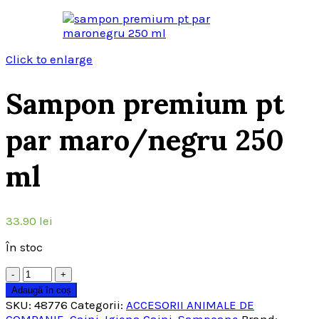
Click to enlarge
Sampon premium pt
par maro/negru 250
ml
33.90
lei
În stoc
Cantitate
Adaugă în coș
SKU:
48776
Categorii:
ACCESORII ANIMALE DE
COMPANIE
,
Caini
,
Igiena Caini
,
Sampoane
Brand: