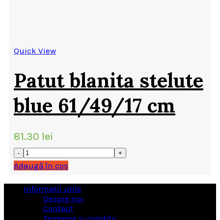
Quick View
Patut blanita stelute
blue 61/49/17 cm
81.30
lei
Adaugă în coș
Informatii utile
Despre noi
Contact
Termene si conditii