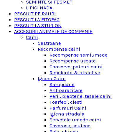
SEMINTE SI PESMET
LIPICI NADA
PESCUIT PE RAURI
PESCUIT LA FITOFAG
PESCUIT LA STURION
ACCESORII ANIMALE DE COMPANIE
Caini
Castroane
Recompense caini
Recompense semiumede
Recompense uscate
Conserve, pateuri caini
Repelente & atractive
Igiena Caini
Sampoane
Antiparazitare
Perii, pieptene, tesale caini
Foarfeci, clesti
Parfumuri Caini
Igiena stradala
Servetele umede caini
Covorase, scutece
Role adezive