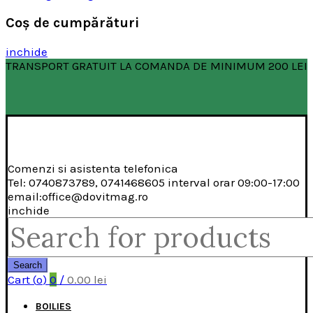
Coş de cumpărături
inchide
TRANSPORT GRATUIT LA COMANDA DE MINIMUM 200 LEI
Comenzi si asistenta telefonica
Tel: 0740873789, 0741468605 interval orar 09:00-17:00
email:office@dovitmag.ro
inchide
Search
for:
Search
Cart (
o
)
0
/
0.00
lei
BOILIES