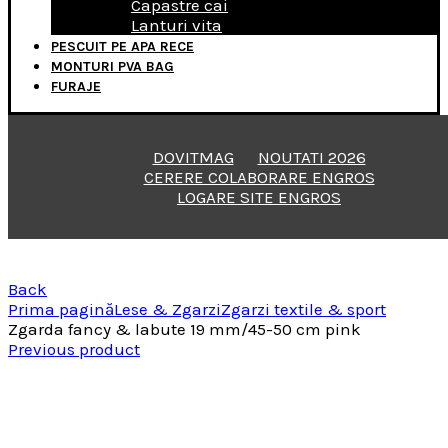
Capastre cai
Lanturi vita
PESCUIT PE APA RECE
MONTURI PVA BAG
FURAJE
DOVITMAG
NOUTATI 2026
CERERE COLABORARE ENGROS
LOGARE SITE ENGROS
Back
Prima pagină
Lese & Zgarzi
Zgarzi textile & sport
Zgarda fancy & labute 19 mm/45-50 cm pink
Previous product