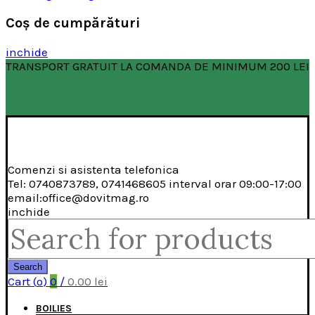
Coş de cumpărături
inchide
TRANSPORT GRATUIT LA COMANDA DE MINIMUM 200 LEI
Comenzi si asistenta telefonica
Tel: 0740873789, 0741468605 interval orar 09:00-17:00
email:office@dovitmag.ro
inchide
Search
for:
Search
Cart (
o
)
0
/
0.00
lei
BOILIES