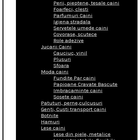
Perii, pieptene, tesale caini
Foarfeci, clesti
Parfumuri Caini
Igiena stradala
Servetele umede caini
Covorase, scutece
Role adezive
Jucarii Caini
Cauciuc, vinil
Plusuri
Sfoara
Moda caini
Fundite Par caini
Papioane Cravate Bascute
Imbracaminte caini
Sosete caini
Patuturi, perne,culcusuri
Genţi, Custi transport caini
Botnite
Hamuri
Lese caini
Lese din piele, metalice