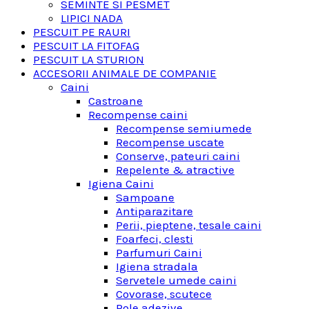
SEMINTE SI PESMET
LIPICI NADA
PESCUIT PE RAURI
PESCUIT LA FITOFAG
PESCUIT LA STURION
ACCESORII ANIMALE DE COMPANIE
Caini
Castroane
Recompense caini
Recompense semiumede
Recompense uscate
Conserve, pateuri caini
Repelente & atractive
Igiena Caini
Sampoane
Antiparazitare
Perii, pieptene, tesale caini
Foarfeci, clesti
Parfumuri Caini
Igiena stradala
Servetele umede caini
Covorase, scutece
Role adezive