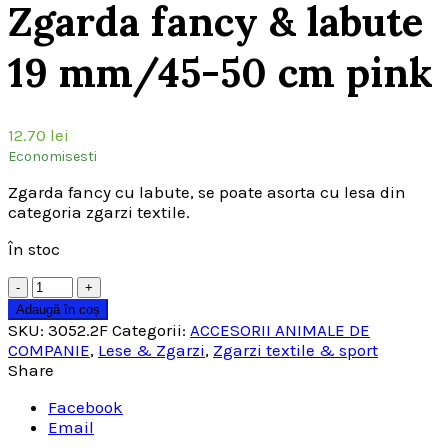
Zgarda fancy & labute
19 mm/45-50 cm pink
12.70
lei
Economisesti
Zgarda fancy cu labute, se poate asorta cu lesa din
categoria zgarzi textile.
În stoc
Cantitate
Adaugă în coș
SKU:
3052.2F
Categorii:
ACCESORII ANIMALE DE
COMPANIE
,
Lese & Zgarzi
,
Zgarzi textile & sport
Share
Facebook
Email