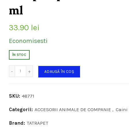
ml
33.90
lei
Economisesti
ÎN STOC
Cantitate
ADAUGĂ ÎN COȘ
SKU:
48771
Categorii:
ACCESORII ANIMALE DE COMPANIE
,
Caini
Brand:
TATRAPET