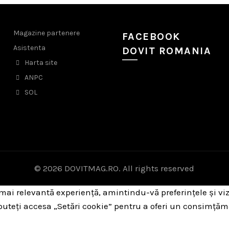
Magazine partenere
FACEBOOK
Asistenta
DOVIT ROMANIA
Harta site
ANPC
SOL
© 2026
DOVITMAG.RO
. All rights reserved
 mai relevantă experiență, amintindu-vă preferințele și viz
 puteți accesa „Setări cookie” pentru a oferi un consimțăm