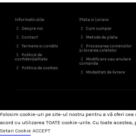
Informatii utile
Plata si Livrare
Despre noi
Cum cumpar
Contact
Metode de plata
Termene si conditii
Procesarea comenzilor
si livrarea coletelor
Politică de
confidențialitate
Modificare sau anulare
comanda
Politica de cookies
Modalitati de livrare
Folosim cookie-uri pe site-ul nostru pentru a vă oferi cea
acord cu utilizarea TOATE cookie-urile. Cu toate acestea,
Setari Cookie
ACCEPT