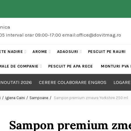
onica
5 interval orar 09:00-17:00 email:office@dovitmag.ro
ETE NADIRE
AROME
ADAOSURI
PESCUIT PE RAURI
MALE DE COMPANIE
PESCUIT PE APA RECE
MONTURI PVA
NOUTATI 2026
CERERE COLABORARE ENGROS
LOGARE
i
Igiena Caini
Sampoane
Sampon premium zmeura Yorkshire 250 ml
Sampon premium zme