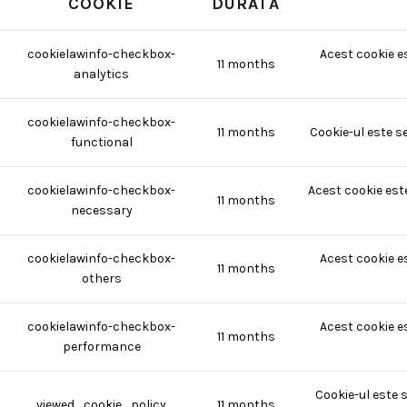
COOKIE
DURATĂ
cookielawinfo-checkbox-
Acest cookie e
11 months
analytics
cookielawinfo-checkbox-
11 months
Cookie-ul este s
functional
cookielawinfo-checkbox-
Acest cookie est
11 months
necessary
cookielawinfo-checkbox-
Acest cookie e
11 months
others
cookielawinfo-checkbox-
Acest cookie e
11 months
performance
Cookie-ul este 
viewed_cookie_policy
11 months