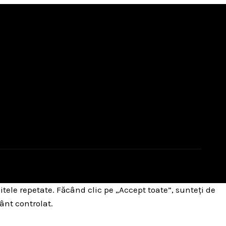
itele repetate. Făcând clic pe „Accept toate”, sunteți de
ânt controlat.