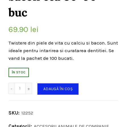
buc
69.90
lei
Twistere din piele de vita cu calciu si bacon. Sunt
ideale pentru intarirea si curatarea dentitiei. Se
vand la pachet de 100 bucati.
ÎN STOC
Cantitate
ADAUGĂ ÎN COȘ
SKU:
12252
Categorii:
ACCESORII ANIMALE DE COMPANIE
,