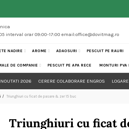
onica
5 interval orar 09:00-17:00 email:office@dovitmag.ro
ETE NADIRE
AROME
ADAOSURI
PESCUIT PE RAURI
MALE DE COMPANIE
PESCUIT PE APA RECE
MONTURI PVA
NOUTATI 2026
CERERE COLABORARE ENGROS
LOGARE
i
Triunghiuri cu ficat de pasare & zer 15 buc
Triunghiuri cu ficat d