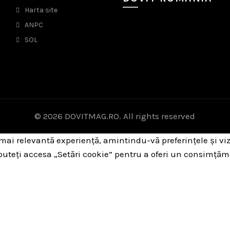
Harta site
ANPC
SOL
© 2026
DOVITMAG.RO
. All rights reserved
 mai relevantă experiență, amintindu-vă preferințele și viz
 puteți accesa „Setări cookie” pentru a oferi un consimțăm