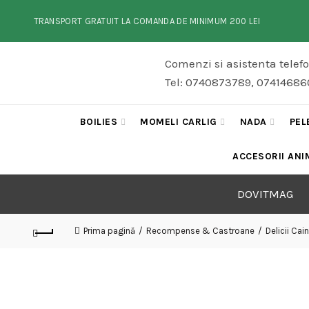
TRANSPORT GRATUIT LA COMANDA DE MINIMUM 200 LEI
Comenzi si asistenta telef
Tel: 0740873789, 074146860
BOILIES
MOMELI CARLIG
NADA
PEL
ACCESORII ANI
DOVITMAG
Prima pagină
Recompense & Castroane
Delicii Cain