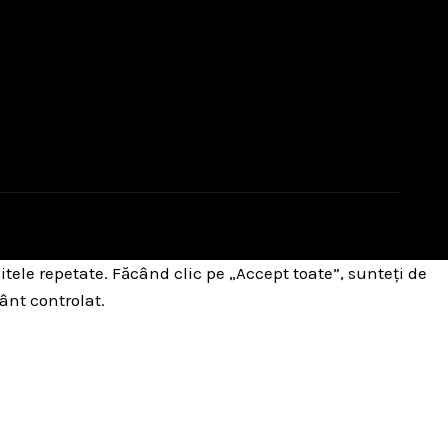
itele repetate. Făcând clic pe „Accept toate”, sunteți de
ânt controlat.