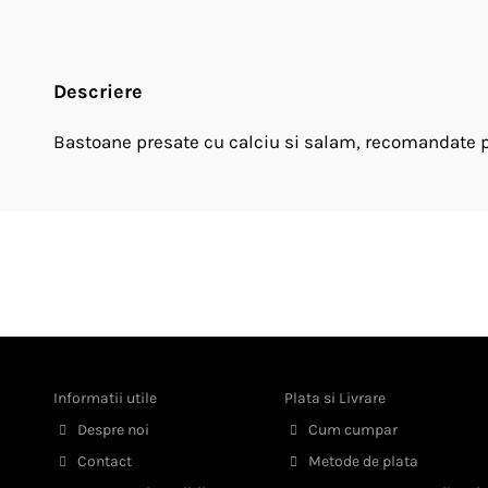
Descriere
Bastoane presate cu calciu si salam, recomandate pen
Informatii utile
Plata si Livrare
Despre noi
Cum cumpar
Contact
Metode de plata