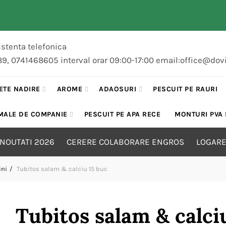
stenta telefonica
89, 0741468605 interval orar 09:00-17:00 email:office@dov
ETE NADIRE
AROME
ADAOSURI
PESCUIT PE RAURI
MALE DE COMPANIE
PESCUIT PE APA RECE
MONTURI PVA
NOUTATI 2026
CERERE COLABORARE ENGROS
LOGARE
ini
Tubitos salam & calciu 15 buc
Tubitos salam & calci