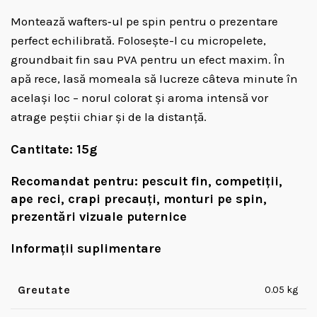
Montează wafters‑ul pe spin pentru o prezentare
perfect echilibrată. Folosește-l cu micropelete,
groundbait fin sau PVA pentru un efect maxim. În
apă rece, lasă momeala să lucreze câteva minute în
același loc – norul colorat și aroma intensă vor
atrage peștii chiar și de la distanță.
Cantitate:
15g
Recomandat pentru:
pescuit fin, competiții,
ape reci, crapi precauți, monturi pe spin,
prezentări vizuale puternice
Informații suplimentare
Greutate
0.05 kg