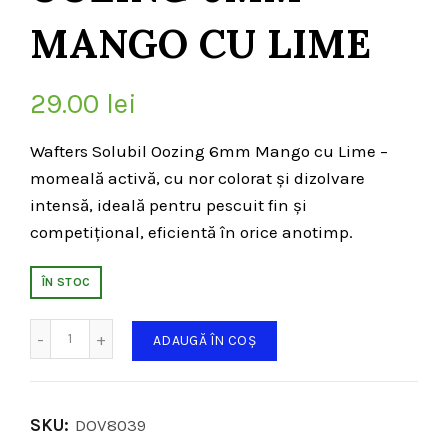
MANGO CU LIME
29.00
lei
Wafters Solubil Oozing 6mm Mango cu Lime –
momeală activă, cu nor colorat și dizolvare
intensă, ideală pentru pescuit fin și
competițional, eficientă în orice anotimp.
ÎN STOC
Cantitate
ADAUGĂ ÎN COȘ
SKU:
DOV8039