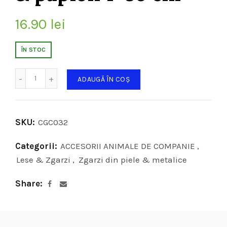
16.90
lei
ÎN STOC
Cantitate
ADAUGĂ ÎN COȘ
SKU:
CGC032
Categorii:
ACCESORII ANIMALE DE COMPANIE
,
Lese & Zgarzi
,
Zgarzi din piele & metalice
Share