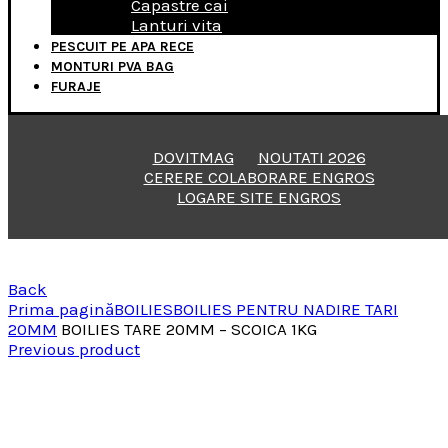
Capastre cai
Lanturi vita
PESCUIT PE APA RECE
MONTURI PVA BAG
FURAJE
DOVITMAG
NOUTATI 2026
CERERE COLABORARE ENGROS
LOGARE SITE ENGROS
Back
Prima pagină
BOILIES
BOILIES PENTRU NADIRE TARI
20MM
BOILIES TARE 20MM – SCOICA 1KG
Previous product