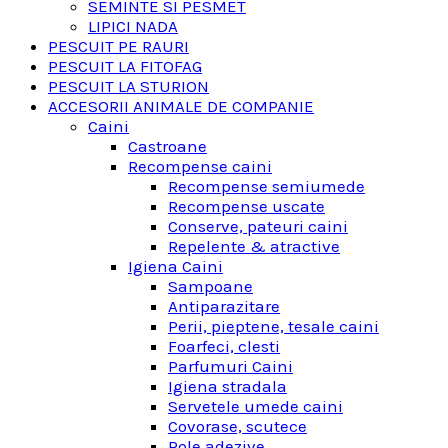
SEMINTE SI PESMET
LIPICI NADA
PESCUIT PE RAURI
PESCUIT LA FITOFAG
PESCUIT LA STURION
ACCESORII ANIMALE DE COMPANIE
Caini
Castroane
Recompense caini
Recompense semiumede
Recompense uscate
Conserve, pateuri caini
Repelente & atractive
Igiena Caini
Sampoane
Antiparazitare
Perii, pieptene, tesale caini
Foarfeci, clesti
Parfumuri Caini
Igiena stradala
Servetele umede caini
Covorase, scutece
Role adezive