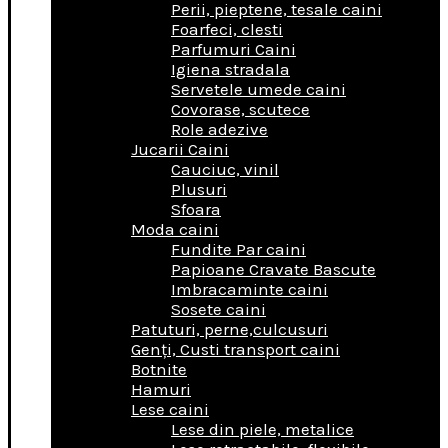
Perii, pieptene, tesale caini
Foarfeci, clesti
Parfumuri Caini
Igiena stradala
Servetele umede caini
Covorase, scutece
Role adezive
Jucarii Caini
Cauciuc, vinil
Plusuri
Sfoara
Moda caini
Fundite Par caini
Papioane Cravate Bascute
Imbracaminte caini
Sosete caini
Patuturi, perne,culcusuri
Genţi, Custi transport caini
Botnite
Hamuri
Lese caini
Lese din piele, metalice