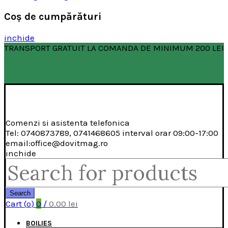
Coş de cumpărături
inchide
TRANSPORT GRATUIT LA COMANDA DE MINIMUM 200 LEI
Comenzi si asistenta telefonica
Tel: 0740873789, 0741468605 interval orar 09:00-17:00
email:office@dovitmag.ro
inchide
Search
for:
Search
Cart (
o
)
0
/
0.00
lei
BOILIES