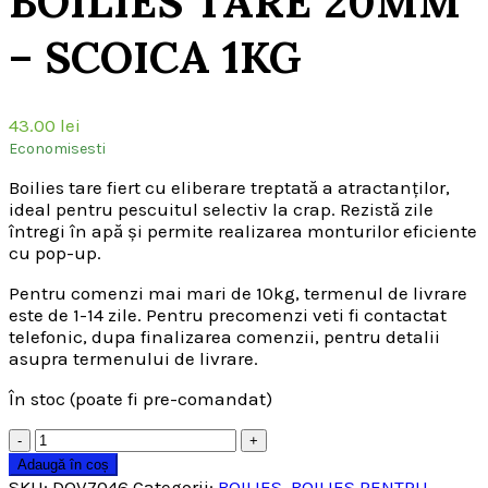
BOILIES TARE 20MM
– SCOICA 1KG
43.00
lei
Economisesti
Boilies tare fiert cu eliberare treptată a atractanților,
ideal pentru pescuitul selectiv la crap. Rezistă zile
întregi în apă și permite realizarea monturilor eficiente
cu pop-up.
Pentru comenzi mai mari de 10kg, termenul de livrare
este de 1-14 zile. Pentru precomenzi veti fi contactat
telefonic, dupa finalizarea comenzii, pentru detalii
asupra termenului de livrare.
În stoc (poate fi pre-comandat)
Cantitate
Adaugă în coș
SKU:
DOV7046
Categorii:
BOILIES
,
BOILIES PENTRU