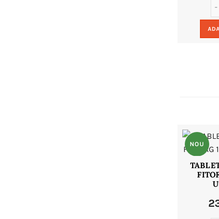
ADA
NOU
TABLE
FITO
U
2