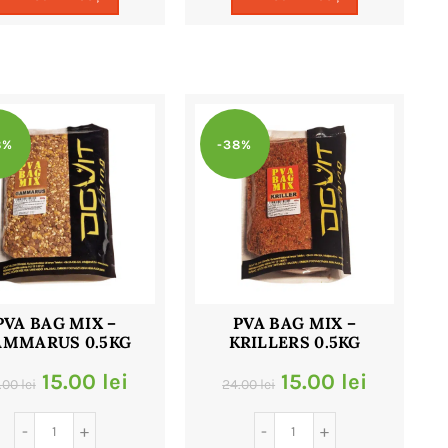
fost:
9.00 lei.
fost:
9.00 lei.
18.00 lei.
18.00 lei.
8%
-38%
PVA BAG MIX –
PVA BAG MIX –
AMMARUS 0.5KG
KRILLERS 0.5KG
Prețul
Prețul
Prețul
Prețul
15.00
lei
15.00
lei
.00
lei
24.00
lei
inițial
curent
inițial
curent