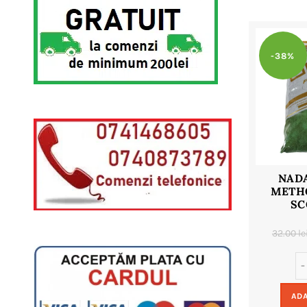
-38%
NAD
METHO
SC
32.00
le
ADA