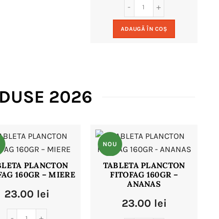
a
este:
ADAUGĂ ÎN COȘ
fost:
15.00 le
24.00 lei.
ODUSE 2026
U
NOU
BLETA PLANCTON
TABLETA PLANCTON
FAG 160GR – MIERE
FITOFAG 160GR –
ANANAS
23.00
lei
23.00
lei