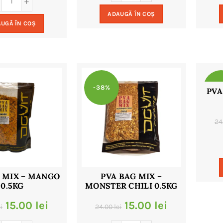
a
este:
a
este:
ADAUGĂ ÎN COȘ
fost:
15.00 lei.
UGĂ ÎN COȘ
fost:
9.00 lei.
24.00 lei.
18.00 lei.
-38%
-3
PVA
24
 MIX – MANGO
PVA BAG MIX –
0.5KG
MONSTER CHILI 0.5KG
Prețul
Prețul
Prețul
Prețul
15.00
lei
15.00
lei
i
24.00
lei
inițial
curent
inițial
curent