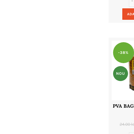
ADA
-38%
NOU
PVA BAG
24.00
le