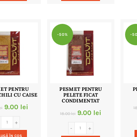
32.00 lei.
32.00 lei.
-50%
-5
ET PENTRU
PESMET PENTRU
P
CHILI CU CAISE
PELETE FICAT
CONDIMENTAT
Prețul
Prețul
9.00
lei
ei
1
Prețul
Prețul
9.00
lei
18.00
lei
inițial
curent
inițial
curent
a
este:
a
este:
UGĂ ÎN COȘ