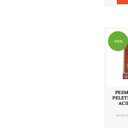
-50%
PESM
PELET
ACI
18.00
l