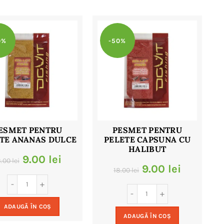
0%
-50%
ESMET PENTRU
PESMET PENTRU
TE ANANAS DULCE
PELETE CAPSUNA CU
HALIBUT
Prețul
Prețul
9.00
lei
8.00
lei
Prețul
Prețul
9.00
lei
18.00
lei
inițial
curent
inițial
curent
a
este:
a
este:
ADAUGĂ ÎN COȘ
fost:
9.00 lei.
ADAUGĂ ÎN COȘ
fost:
9.00 lei.