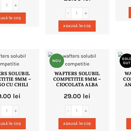
UGĂ ÎN COȘ
ADAUGĂ ÎN COȘ
SOL
NOU
OUT
RS SOLUBIL
WAFTERS SOLUBIL
WA
TITIE 9MM –
COMPETITIE 9MM –
CO
NO
O CU CHILI
CIOCOLATA ALBA
AN
9.00
lei
29.00
lei
UGĂ ÎN COȘ
ADAUGĂ ÎN COȘ