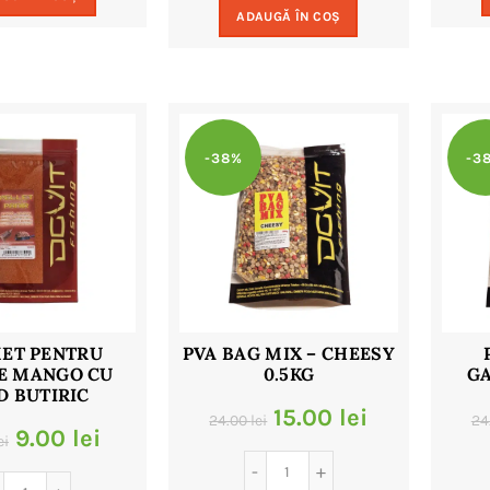
fost:
9.00 lei.
ADAUGĂ ÎN COȘ
fost:
9.00 lei.
18.00 lei.
18.00 lei.
-38%
-3
ET PENTRU
PVA BAG MIX – CHEESY
E MANGO CU
0.5KG
G
D BUTIRIC
Prețul
Prețul
15.00
lei
24.00
lei
24
Prețul
Prețul
9.00
lei
ei
inițial
curent
inițial
curent