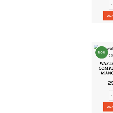
ADA
NOU
WAFTE
COMPE
MANG
2
ADA