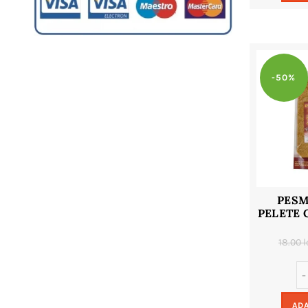
-50%
PESM
PELETE 
18.00
l
ADA