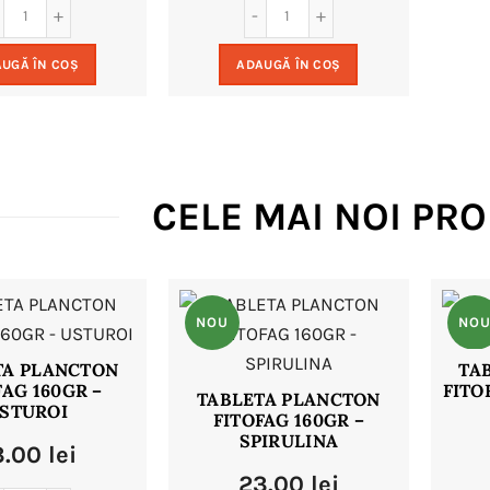
a
este:
a
este:
UGĂ ÎN COȘ
ADAUGĂ ÎN COȘ
fost:
15.00 lei.
fost:
15.00 lei.
24.00 lei.
24.00 lei.
CELE MAI NOI PR
NOU
NO
TA PLANCTON
TA
FAG 160GR –
FITO
TABLETA PLANCTON
STUROI
FITOFAG 160GR –
SPIRULINA
3.00
lei
23.00
lei