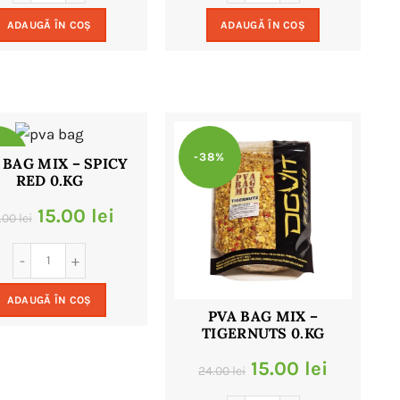
a
este:
a
este:
ADAUGĂ ÎN COȘ
ADAUGĂ ÎN COȘ
fost:
15.00 lei.
fost:
15.00 le
24.00 lei.
24.00 lei.
8%
-38%
 BAG MIX – SPICY
RED 0.KG
Prețul
Prețul
15.00
lei
.00
lei
inițial
curent
a
este:
ADAUGĂ ÎN COȘ
fost:
15.00 lei.
PVA BAG MIX –
TIGERNUTS 0.KG
24.00 lei.
Prețul
Prețul
15.00
lei
24.00
lei
inițial
curent