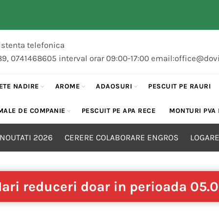
stenta telefonica
89, 0741468605 interval orar 09:00-17:00 email:office@dov
ETE NADIRE
AROME
ADAOSURI
PESCUIT PE RAURI
MALE DE COMPANIE
PESCUIT PE APA RECE
MONTURI PVA
NOUTATI 2026
CERERE COLABORARE ENGROS
LOGARE
ari reduceri doar in perioada 05.