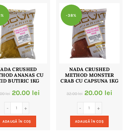
8%
-38%
NADA CRUSHED
NADA CRUSHED
THOD ANANAS CU
METHOD MONSTER
ID BUTIRIC 1KG
CRAB CU CAPSUNA 1KG
Prețul
Prețul
Prețul
Prețul
20.00
lei
20.00
lei
.00
lei
32.00
lei
inițial
curent
inițial
curent
a
este:
a
este:
ADAUGĂ ÎN COȘ
ADAUGĂ ÎN COȘ
fost:
20.00 lei.
fost:
20.00 le
32.00 lei.
32.00 lei.