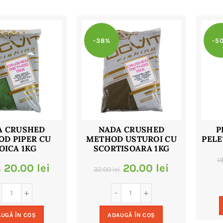
-38%
-5
A CRUSHED
NADA CRUSHED
P
D PIPER CU
METHOD USTUROI CU
PELE
OICA 1KG
SCORTISOARA 1KG
1
Prețul
Prețul
Prețul
Prețul
20.00
lei
20.00
lei
i
32.00
lei
inițial
curent
inițial
curent
a
este:
a
este:
UGĂ ÎN COȘ
ADAUGĂ ÎN COȘ
fost:
20.00 lei.
fost:
20.00 lei.