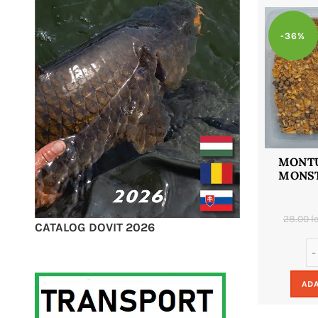
-36%
MONTU
MONST
28.00
le
CATALOG DOVIT 2026
ADA