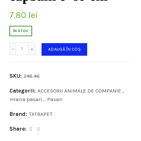
7.80
lei
ÎN STOC
Cantitate
ADAUGĂ ÎN COȘ
SKU:
246.46
Categorii:
ACCESORII ANIMALE DE COMPANIE
,
Hrana pasari
,
Pasari
Brand:
TATRAPET
Share