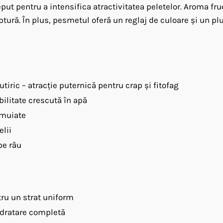
ut pentru a intensifica atractivitatea peletelor. Aroma fr
tură. În plus, pesmetul oferă un reglaj de culoare și un pl
ric – atracție puternică pentru crap și fitofag
bilitate crescută în apă
nmuiate
elii
pe râu
ru un strat uniform
idratare completă