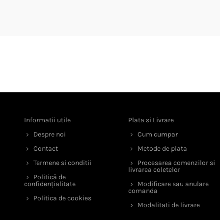
Informatii utile
Plata si Livrare
Despre noi
Cum cumpar
Contact
Metode de plata
Termene si conditii
Procesarea comenzilor si
livrarea coletelor
Politică de
confidențialitate
Modificare sau anulare
comanda
Politica de cookies
Modalitati de livrare