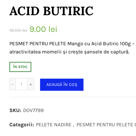
ACID BUTIRIC
Prețul
Prețul
9.00
lei
18.00
lei
inițial
curent
PESMET PENTRU PELETE Mango cu Acid Butiric 100g – ad
atractivitatea momelii și crește șansele de captură.
a
este:
fost:
9.00 lei.
ÎN STOC
18.00 lei.
Cantitate
ADAUGĂ ÎN COȘ
SKU:
DOV7799
Categorii:
PELETE NADIRE
,
PESMET PENTRU PELETE 0