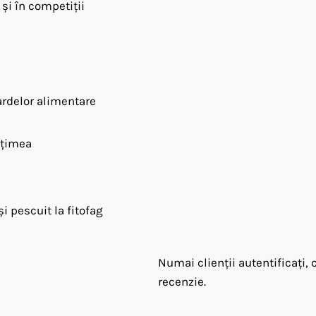
 și în competiții
ardelor alimentare
ețimea
i pescuit la fitofag
Numai clienții autentificați,
recenzie.