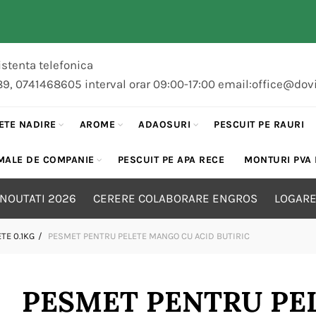
stenta telefonica
89, 0741468605 interval orar 09:00-17:00 email:office@dov
ETE NADIRE
AROME
ADAOSURI
PESCUIT PE RAURI
MALE DE COMPANIE
PESCUIT PE APA RECE
MONTURI PVA
NOUTATI 2026
CERERE COLABORARE ENGROS
LOGARE
TE 0.1KG
PESMET PENTRU PELETE MANGO CU ACID BUTIRIC
PESMET PENTRU PE