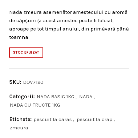
Nada zmeura asemenător amestecului cu aromă
de căpșuni și acest amestec poate fi folosit,
aproape pe tot timpul anului, din primăvară până
toamna.
STOC EPUIZAT
SKU:
DOV7120
Categorii:
NADA BASIC 1KG
,
NADA
,
NADA CU FRUCTE 1KG
Etichete:
pescuit la caras
,
pescuit la crap
,
zmeura